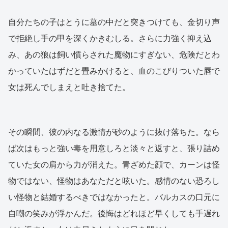
自分たちの子はとうに墓の中だと突きつけても、金切り声
で拒絶し手の甲を深くかきむしる。さらに力強く抑え込
み、あの狼は飼い慣らされた魔物にすぎない、危険だとわ
かっていたはずだと畳みかけると、血のこびりついた唇で
女は死んでしまえと吐き捨てた。
その瞬間、彼の内なる激情が砂のように抜け落ちた。なら
ば次はもっと強い毒を用意しろと淡々と返すと、張り詰め
ていた女の肩から力が消えた。青ざめた顔で、カーンは怪
物ではない、怪物はあなただと呟いた。感情のない恐ろし
い怪物と結婚するべきではなかったと。バルカスの口元に
自嘲の笑みが浮かんだ。後悔はどれほど早くしても手遅れ