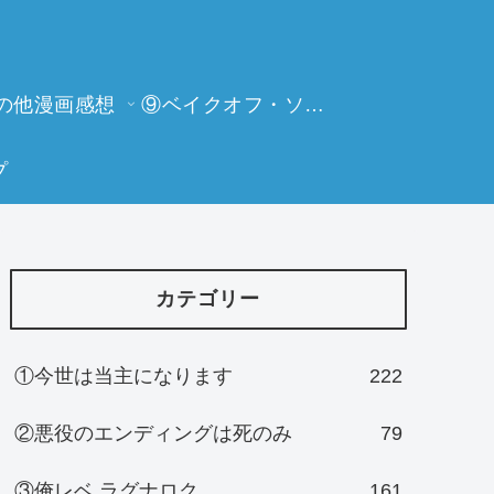
の他漫画感想
⑨ベイクオフ・ソーイングビー
プ
カテゴリー
①今世は当主になります
222
②悪役のエンディングは死のみ
79
③俺レベ ラグナロク
161