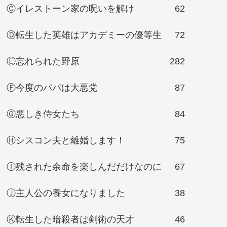
Ⓒイレストーン家の呪いを解け
62
Ⓓ転生した英雄はアカデミーの優等生
72
Ⓔ忘れられた野原
282
Ⓕ今度のパパは大悪党
87
Ⓖ悪しき侍女たち
84
Ⓗシスコン夫と離婚します！
75
Ⓘ残された余命を楽しんだだけなのに
67
Ⓙ主人公の養女になりました
38
Ⓚ転生した暗殺者は剣術の天才
46