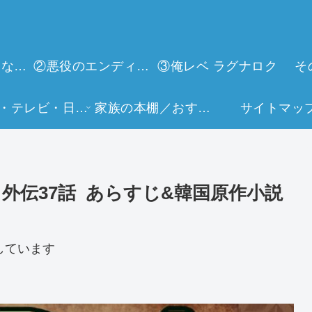
①今世は当主になります
②悪役のエンディングは死のみ
③俺レベ ラグナロク
そ
映画・テレビ・日常生活
家族の本棚／おすすめミュージアム
サイトマッ
外伝37話 あらすじ&韓国原作小説
しています