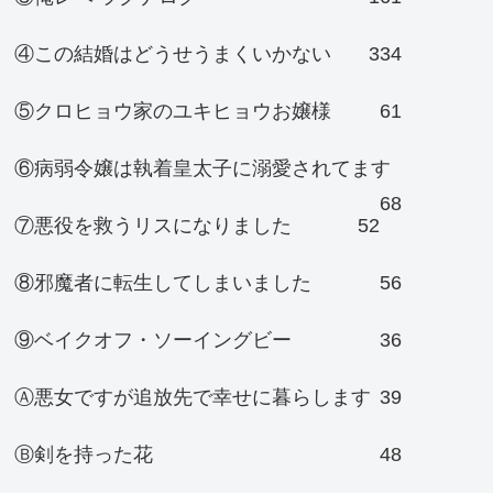
④この結婚はどうせうまくいかない
334
⑤クロヒョウ家のユキヒョウお嬢様
61
⑥病弱令嬢は執着皇太子に溺愛されてます
68
⑦悪役を救うリスになりました
52
⑧邪魔者に転生してしまいました
56
⑨ベイクオフ・ソーイングビー
36
Ⓐ悪女ですが追放先で幸せに暮らします
39
Ⓑ剣を持った花
48