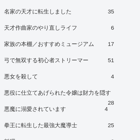
名家の天才に転生しました
35
天才作曲家のやり直しライフ
6
家族の本棚／おすすめミュージアム
17
弓で無双する初心者ストリーマー
51
悪女を殺して
4
悪役に仕立てあげられた令嬢は財力を隠す
28
悪魔に溺愛されています
4
拳王に転生した最強大魔導士
25