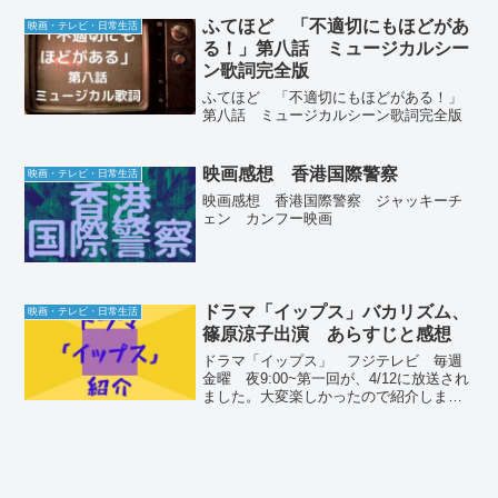
ふてほど 「不適切にもほどがあ
映画・テレビ・日常生活
る！」第八話 ミュージカルシー
ン歌詞完全版
ふてほど 「不適切にもほどがある！」
第八話 ミュージカルシーン歌詞完全版
映画感想 香港国際警察
映画・テレビ・日常生活
映画感想 香港国際警察 ジャッキーチ
ェン カンフー映画
ドラマ「イップス」バカリズム、
映画・テレビ・日常生活
篠原涼子出演 あらすじと感想
ドラマ「イップス」 フジテレビ 毎週
金曜 夜9:00~第一回が、4/12に放送され
ました。大変楽しかったので紹介しま
す。イップス第一回あらすじ第1話 電撃
ウイッチの魔法デビュー以降３冊ヒット
を飛ばすも5年も書けていない推理小説
家 羽黒ミコ（...