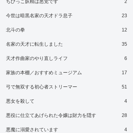
ちびっこ妖精は悪党です
2
今世は暗黒名家の天才ドラ息子
23
北斗の拳
12
名家の天才に転生しました
35
天才作曲家のやり直しライフ
6
家族の本棚／おすすめミュージアム
17
弓で無双する初心者ストリーマー
51
悪女を殺して
4
悪役に仕立てあげられた令嬢は財力を隠す
28
悪魔に溺愛されています
4