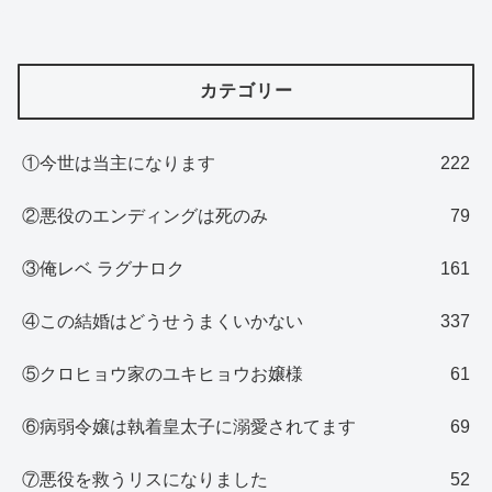
カテゴリー
①今世は当主になります
222
②悪役のエンディングは死のみ
79
③俺レベ ラグナロク
161
④この結婚はどうせうまくいかない
337
⑤クロヒョウ家のユキヒョウお嬢様
61
⑥病弱令嬢は執着皇太子に溺愛されてます
69
⑦悪役を救うリスになりました
52