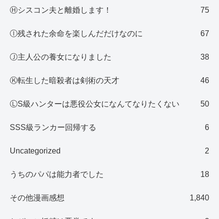
Ⓗシスコン夫と離婚します！
75
Ⓘ残された余命を楽しんだだけなのに
67
Ⓙ主人公の養女になりました
38
Ⓚ転生した暗殺者は剣術の天才
46
ⓁS級ハンターは悪役公女になんてなりたくない
50
SSS級ランカー回帰する
6
Uncategorized
2
うちのパパは能力者でした
18
その他漫画感想
1,840