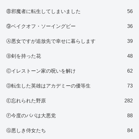
⑧邪魔者に転生してしまいました
56
⑨ベイクオフ・ソーイングビー
36
Ⓐ悪女ですが追放先で幸せに暮らします
39
Ⓑ剣を持った花
48
Ⓒイレストーン家の呪いを解け
62
Ⓓ転生した英雄はアカデミーの優等生
73
Ⓔ忘れられた野原
282
Ⓕ今度のパパは大悪党
88
Ⓖ悪しき侍女たち
84