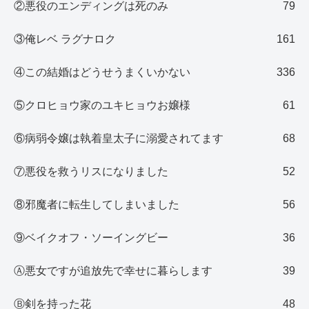
②悪役のエンディングは死のみ
79
③俺レベ ラグナロク
161
④この結婚はどうせうまくいかない
336
⑤クロヒョウ家のユキヒョウお嬢様
61
⑥病弱令嬢は執着皇太子に溺愛されてます
68
⑦悪役を救うリスになりました
52
⑧邪魔者に転生してしまいました
56
⑨ベイクオフ・ソーイングビー
36
Ⓐ悪女ですが追放先で幸せに暮らします
39
Ⓑ剣を持った花
48