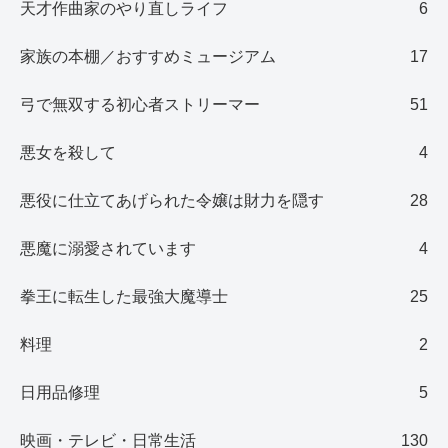
天才作曲家のやり直しライフ
6
家族の本棚／おすすめミュージアム
17
弓で無双する初心者ストリーマー
51
悪女を殺して
4
悪役に仕立てあげられた令嬢は財力を隠す
28
悪魔に溺愛されています
4
拳王に転生した最強大魔導士
25
料理
2
日用品修理
5
映画・テレビ・日常生活
130