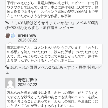
平穏にみえながら、登場人物達の光と影、エピソードに毎日
ワクワクして読んでいます。本当に原作者様は天才です。韓
国人作者でありなが、スペイン？異国の架空の国がまるで実
在していたかのような壮大な作品、叙事詩...
「この結婚はどうせうまくいかない」ノベル500話
(外伝28話)あらすじ・原作漫画レビュー
grensnow
2026.07.22
野忘に夢中さん、コメントありがとうございます！「わたし
の感想」を読んでいただけて、読んだ所感までいただけるな
んて、思いもよらないことでとても嬉しかったです。原作を
より楽しんでいただけるというのも本当に...
忘れられた野原ノベル272話あらすじ・原作小説レビ
ュー
野忘に夢中
2026.07.22
忘れられた野原の最後にある「わたしの感想」がとてもすき
ですどんな殺伐とした内容のあとでも沢山のコメントを読ん
で色々考えることがあっても「わたしの感想」を最後によむ
ことでとても心が整いますあらすじがいつ...