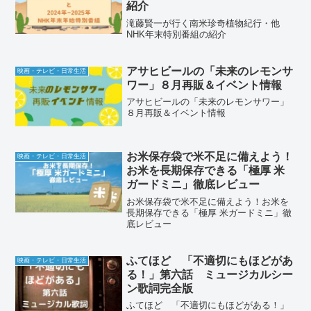
紹介
滝藤賢一が行く南米珍奇植物紀行・他
NHK年末特別番組の紹介
アサヒビールの「未来のレモンサ
映画・テレビ・日常生活
ワー」８月再販＆イベント情報
アサヒビールの「未来のレモンサワー」
８月再販＆イベント情報
お米保存袋で米不足に備えよう！
映画・テレビ・日常生活
お米を長期保存できる「極厚 米
ガードミニ」徹底レビュー
お米保存袋で米不足に備えよう！お米を
長期保存できる「極厚 米ガードミニ」徹
底レビュー
ふてほど 「不適切にもほどがあ
映画・テレビ・日常生活
る！」第六話 ミュージカルシー
ン歌詞完全版
ふてほど 「不適切にもほどがある！」