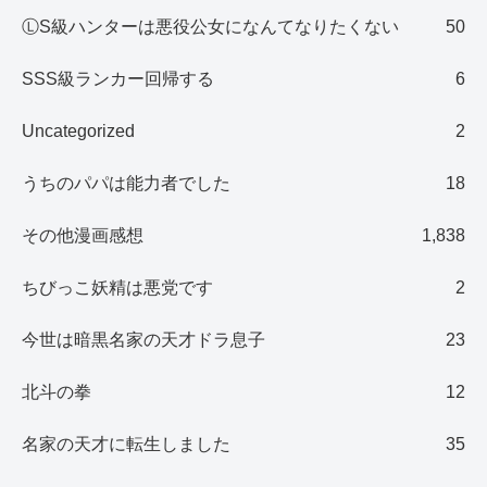
ⓁS級ハンターは悪役公女になんてなりたくない
50
SSS級ランカー回帰する
6
Uncategorized
2
うちのパパは能力者でした
18
その他漫画感想
1,838
ちびっこ妖精は悪党です
2
今世は暗黒名家の天才ドラ息子
23
北斗の拳
12
名家の天才に転生しました
35