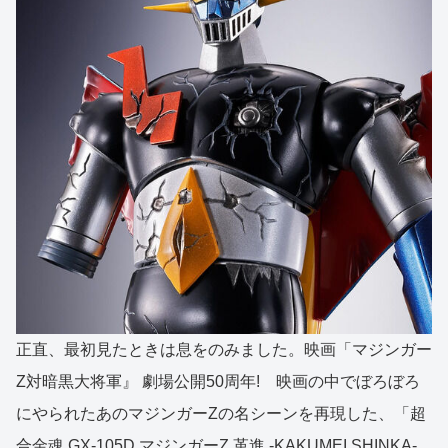
正直、最初見たときは息をのみました。映画「マジンガー
Z対暗黒大将軍』 劇場公開50周年! 映画の中でぼろぼろ
にやられたあのマジンガーZの名シーンを再現した、「超
合金魂 GX-105D マジンガーZ 革進 -KAKUMEI SHINKA-