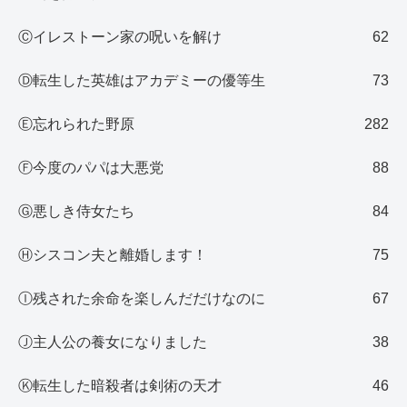
Ⓒイレストーン家の呪いを解け
62
Ⓓ転生した英雄はアカデミーの優等生
73
Ⓔ忘れられた野原
282
Ⓕ今度のパパは大悪党
88
Ⓖ悪しき侍女たち
84
Ⓗシスコン夫と離婚します！
75
Ⓘ残された余命を楽しんだだけなのに
67
Ⓙ主人公の養女になりました
38
Ⓚ転生した暗殺者は剣術の天才
46