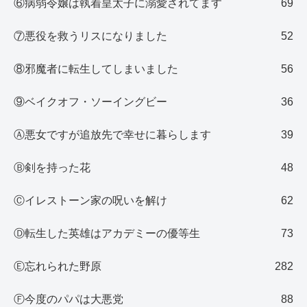
⑥病弱令嬢は執着皇太子に溺愛されてます
69
⑦悪役を救うリスになりました
52
⑧邪魔者に転生してしまいました
56
⑨ベイクオフ・ソーイングビー
36
Ⓐ悪女ですが追放先で幸せに暮らします
39
Ⓑ剣を持った花
48
Ⓒイレストーン家の呪いを解け
62
Ⓓ転生した英雄はアカデミーの優等生
73
Ⓔ忘れられた野原
282
Ⓕ今度のパパは大悪党
88