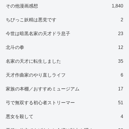
その他漫画感想
1,840
ちびっこ妖精は悪党です
2
今世は暗黒名家の天才ドラ息子
23
北斗の拳
12
名家の天才に転生しました
35
天才作曲家のやり直しライフ
6
家族の本棚／おすすめミュージアム
17
弓で無双する初心者ストリーマー
51
悪女を殺して
4