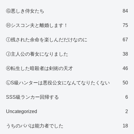
Ⓖ悪しき侍女たち
84
Ⓗシスコン夫と離婚します！
75
Ⓘ残された余命を楽しんだだけなのに
67
Ⓙ主人公の養女になりました
38
Ⓚ転生した暗殺者は剣術の天才
46
ⓁS級ハンターは悪役公女になんてなりたくない
50
SSS級ランカー回帰する
6
Uncategorized
2
うちのパパは能力者でした
18