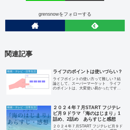
grensnowをフォローする
関連記事
ライフのポイントは使いづらい？
映画・テレビ・日常生活
ライフポイントの使い方って難しい？結
論として、スーパーマーケット ライフ
のポイントは、大変使い易かったです。
近所のスーパーマーケットのライフで、
買い物するたびにポイントがライフのス
マホアプリ内にたまるのですが、その
後、そのポイントをどうやっ...
２０２４年７月START フジテレ
映画・テレビ・日常生活
ビ月９ドラマ「海のはじまり」1
話め、2話め あらすじと感想
２０２４年７月START フジテレビ月９ド