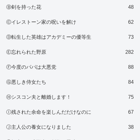
Ⓑ剣を持った花
48
Ⓒイレストーン家の呪いを解け
62
Ⓓ転生した英雄はアカデミーの優等生
73
Ⓔ忘れられた野原
282
Ⓕ今度のパパは大悪党
88
Ⓖ悪しき侍女たち
84
Ⓗシスコン夫と離婚します！
75
Ⓘ残された余命を楽しんだだけなのに
67
Ⓙ主人公の養女になりました
38