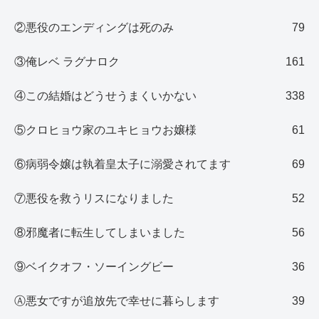
②悪役のエンディングは死のみ
79
③俺レベ ラグナロク
161
④この結婚はどうせうまくいかない
338
⑤クロヒョウ家のユキヒョウお嬢様
61
⑥病弱令嬢は執着皇太子に溺愛されてます
69
⑦悪役を救うリスになりました
52
⑧邪魔者に転生してしまいました
56
⑨ベイクオフ・ソーイングビー
36
Ⓐ悪女ですが追放先で幸せに暮らします
39