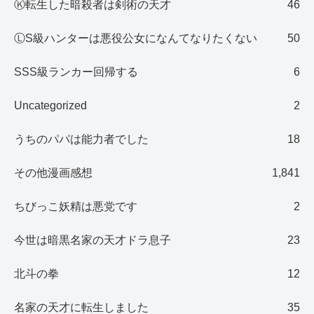
Ⓚ転生した暗殺者は剣術の天才
46
ⓁS級ハンターは悪役公女になんてなりたくない
50
SSS級ランカー回帰する
6
Uncategorized
2
うちのパパは能力者でした
18
その他漫画感想
1,841
ちびっこ妖精は悪党です
2
今世は暗黒名家の天才ドラ息子
23
北斗の拳
12
名家の天才に転生しました
35