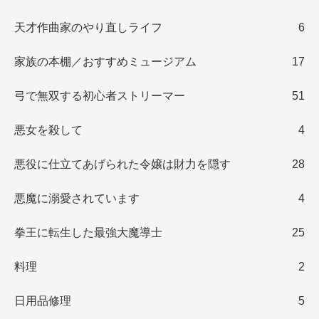
天才作曲家のやり直しライフ
6
家族の本棚／おすすめミュージアム
17
弓で無双する初心者ストリーマー
51
悪女を殺して
4
悪役に仕立てあげられた令嬢は財力を隠す
28
悪魔に溺愛されています
4
拳王に転生した最強大魔導士
25
料理
2
日用品修理
5