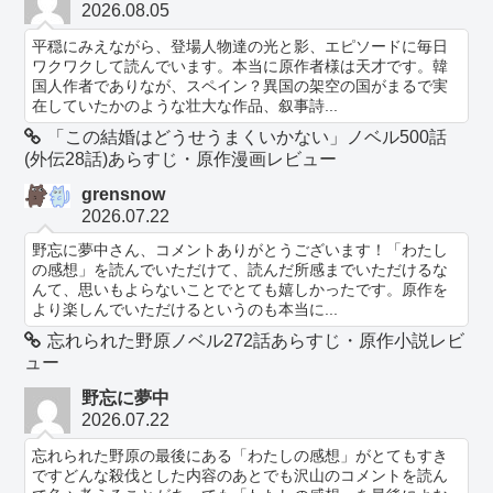
2026.08.05
平穏にみえながら、登場人物達の光と影、エピソードに毎日
ワクワクして読んでいます。本当に原作者様は天才です。韓
国人作者でありなが、スペイン？異国の架空の国がまるで実
在していたかのような壮大な作品、叙事詩...
「この結婚はどうせうまくいかない」ノベル500話
(外伝28話)あらすじ・原作漫画レビュー
grensnow
2026.07.22
野忘に夢中さん、コメントありがとうございます！「わたし
の感想」を読んでいただけて、読んだ所感までいただけるな
んて、思いもよらないことでとても嬉しかったです。原作を
より楽しんでいただけるというのも本当に...
忘れられた野原ノベル272話あらすじ・原作小説レビ
ュー
野忘に夢中
2026.07.22
忘れられた野原の最後にある「わたしの感想」がとてもすき
ですどんな殺伐とした内容のあとでも沢山のコメントを読ん