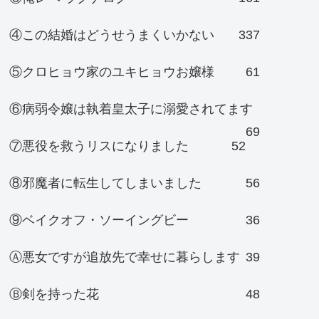
④この結婚はどうせうまくいかない
337
⑤クロヒョウ家のユキヒョウお嬢様
61
⑥病弱令嬢は執着皇太子に溺愛されてます
69
⑦悪役を救うリスになりました
52
⑧邪魔者に転生してしまいました
56
⑨ベイクオフ・ソーイングビー
36
Ⓐ悪女ですが追放先で幸せに暮らします
39
Ⓑ剣を持った花
48