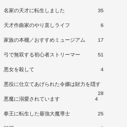
名家の天才に転生しました
35
天才作曲家のやり直しライフ
6
家族の本棚／おすすめミュージアム
17
弓で無双する初心者ストリーマー
51
悪女を殺して
4
悪役に仕立てあげられた令嬢は財力を隠す
28
悪魔に溺愛されています
4
拳王に転生した最強大魔導士
25