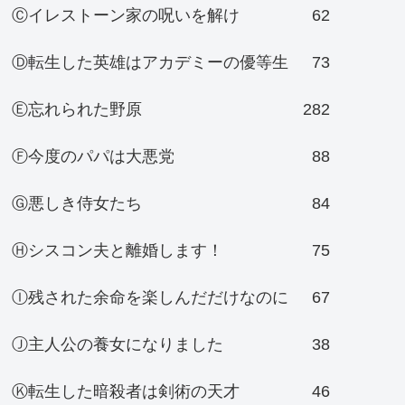
Ⓒイレストーン家の呪いを解け
62
Ⓓ転生した英雄はアカデミーの優等生
73
Ⓔ忘れられた野原
282
Ⓕ今度のパパは大悪党
88
Ⓖ悪しき侍女たち
84
Ⓗシスコン夫と離婚します！
75
Ⓘ残された余命を楽しんだだけなのに
67
Ⓙ主人公の養女になりました
38
Ⓚ転生した暗殺者は剣術の天才
46