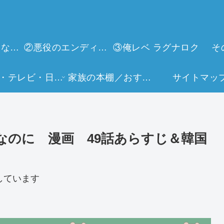
①今世は当主になります
②悪役のエンディングは死のみ
③俺レベ ラグナロク
そ
映画・テレビ・日常生活
家族の本棚／おすすめミュージアム
サイトマッ
なのに 漫画 49話あらすじ＆韓国
しています