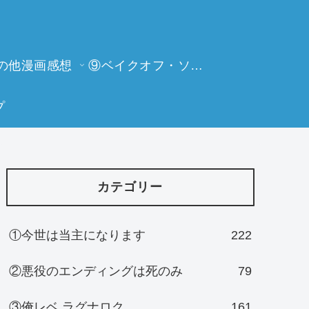
の他漫画感想
⑨ベイクオフ・ソーイングビー
プ
カテゴリー
①今世は当主になります
222
②悪役のエンディングは死のみ
79
③俺レベ ラグナロク
161