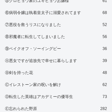
⑤クロヒョウ家のユキヒョウお嬢様
61
⑥病弱令嬢は執着皇太子に溺愛されてます
68
⑦悪役を救うリスになりました
52
⑧邪魔者に転生してしまいました
56
⑨ベイクオフ・ソーイングビー
36
Ⓐ悪女ですが追放先で幸せに暮らします
39
Ⓑ剣を持った花
48
Ⓒイレストーン家の呪いを解け
62
Ⓓ転生した英雄はアカデミーの優等生
73
Ⓔ忘れられた野原
282