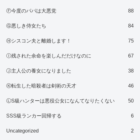
Ⓕ今度のパパは大悪党
88
Ⓖ悪しき侍女たち
84
Ⓗシスコン夫と離婚します！
75
Ⓘ残された余命を楽しんだだけなのに
67
Ⓙ主人公の養女になりました
38
Ⓚ転生した暗殺者は剣術の天才
46
ⓁS級ハンターは悪役公女になんてなりたくない
50
SSS級ランカー回帰する
6
Uncategorized
2