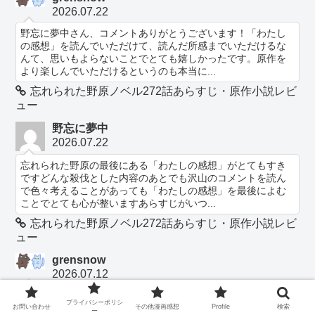
2026.07.22
野忘に夢中さん、コメントありがとうございます！「わたし
の感想」を読んでいただけて、読んだ所感までいただけるな
んて、思いもよらないことでとても嬉しかったです。原作を
より楽しんでいただけるというのも本当に...
忘れられた野原ノベル272話あらすじ・原作小説レビ
ュー
野忘に夢中
2026.07.22
忘れられた野原の最後にある「わたしの感想」がとてもすき
ですどんな殺伐とした内容のあとでも沢山のコメントを読ん
で色々考えることがあっても「わたしの感想」を最後によむ
ことでとても心が整いますあらすじがいつ...
忘れられた野原ノベル272話あらすじ・原作小説レビ
ュー
grensnow
2026.07.12
エテさん、コメントありがとうございます！素敵ですよね！
プライバシーポリシ
義実家とルシアーノとお父さんまで集まった微笑ましい姿。
お問い合わせ
その他漫画感想
Profile
検索
ー