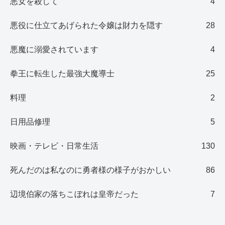
悪女を殺して
4
悪役に仕立てあげられた令嬢は財力を隠す
28
悪魔に溺愛されています
4
拳王に転生した最強大魔導士
25
料理
2
日用品修理
5
映画・テレビ・日常生活
130
死んだのは私なのに勇者様の様子がおかしい
86
辺境伯家の落ちこぼれは皇帝だった
7