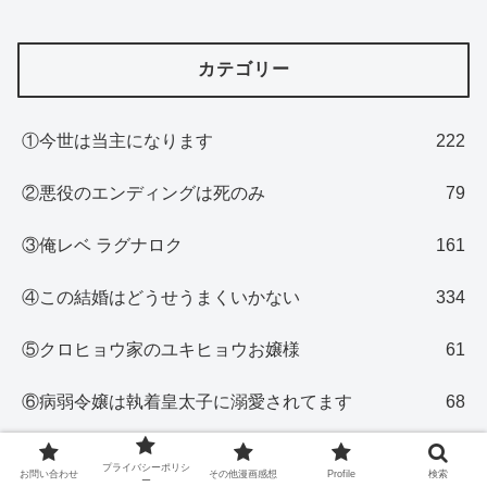
カテゴリー
①今世は当主になります
222
②悪役のエンディングは死のみ
79
③俺レベ ラグナロク
161
④この結婚はどうせうまくいかない
334
⑤クロヒョウ家のユキヒョウお嬢様
61
⑥病弱令嬢は執着皇太子に溺愛されてます
68
⑦悪役を救うリスになりました
52
プライバシーポリシ
お問い合わせ
その他漫画感想
Profile
検索
ー