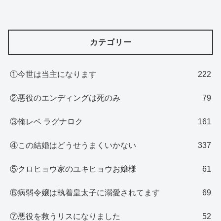
カテゴリー
①今世は当主になります
222
②悪役のエンディングは死のみ
79
③俺レベ ラグナロク
161
④この結婚はどうせうまくいかない
337
⑤クロヒョウ家のユキヒョウお嬢様
61
⑥病弱令嬢は執着皇太子に溺愛されてます
69
⑦悪役を救うリスになりました
52