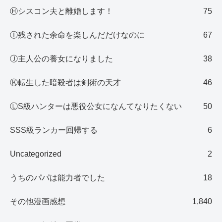
Ⓗシスコン夫と離婚します！
75
Ⓘ残された余命を楽しんだだけなのに
67
Ⓙ主人公の養女になりました
38
Ⓚ転生した暗殺者は剣術の天才
46
ⓁS級ハンターは悪役公女になんてなりたくない
50
SSS級ランカー回帰する
6
Uncategorized
2
うちのパパは能力者でした
18
その他漫画感想
1,840