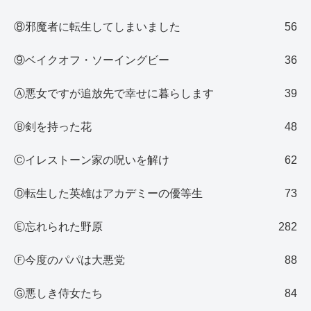
⑧邪魔者に転生してしまいました
56
⑨ベイクオフ・ソーイングビー
36
Ⓐ悪女ですが追放先で幸せに暮らします
39
Ⓑ剣を持った花
48
Ⓒイレストーン家の呪いを解け
62
Ⓓ転生した英雄はアカデミーの優等生
73
Ⓔ忘れられた野原
282
Ⓕ今度のパパは大悪党
88
Ⓖ悪しき侍女たち
84