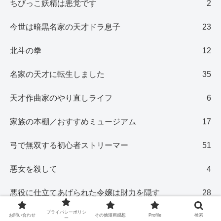
ちびっこ妖精は悪党です
2
今世は暗黒名家の天才ドラ息子
23
北斗の拳
12
名家の天才に転生しました
35
天才作曲家のやり直しライフ
6
家族の本棚／おすすめミュージアム
17
弓で無双する初心者ストリーマー
51
悪女を殺して
4
悪役に仕立てあげられた令嬢は財力を隠す
28
プライバシーポリシ
悪魔に溺愛されています
4
お問い合わせ
その他漫画感想
Profile
検索
ー