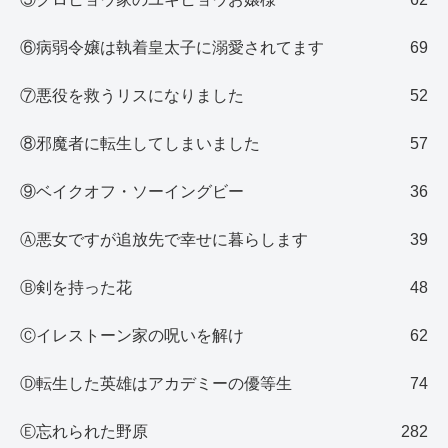
⑥病弱令嬢は執着皇太子に溺愛されてます
69
⑦悪役を救うリスになりました
52
⑧邪魔者に転生してしまいました
57
⑨ベイクオフ・ソーイングビー
36
Ⓐ悪女ですが追放先で幸せに暮らします
39
Ⓑ剣を持った花
48
Ⓒイレストーン家の呪いを解け
62
Ⓓ転生した英雄はアカデミーの優等生
74
Ⓔ忘れられた野原
282