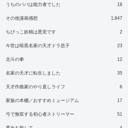
うちのパパは能力者でした
18
その他漫画感想
1,847
ちびっこ妖精は悪党です
2
今世は暗黒名家の天才ドラ息子
23
北斗の拳
12
名家の天才に転生しました
35
天才作曲家のやり直しライフ
6
家族の本棚／おすすめミュージアム
17
弓で無双する初心者ストリーマー
51
悪女を殺して
4