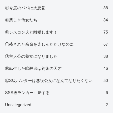
Ⓕ今度のパパは大悪党
88
Ⓖ悪しき侍女たち
84
Ⓗシスコン夫と離婚します！
75
Ⓘ残された余命を楽しんだだけなのに
67
Ⓙ主人公の養女になりました
38
Ⓚ転生した暗殺者は剣術の天才
46
ⓁS級ハンターは悪役公女になんてなりたくない
50
SSS級ランカー回帰する
6
Uncategorized
2