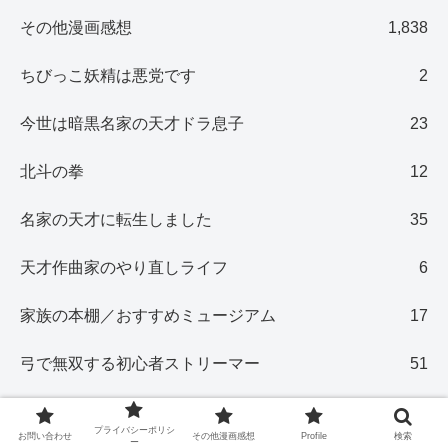
その他漫画感想
1,838
ちびっこ妖精は悪党です
2
今世は暗黒名家の天才ドラ息子
23
北斗の拳
12
名家の天才に転生しました
35
天才作曲家のやり直しライフ
6
家族の本棚／おすすめミュージアム
17
弓で無双する初心者ストリーマー
51
悪女を殺して
4
プライバシーポリシ
お問い合わせ
その他漫画感想
Profile
検索
ー