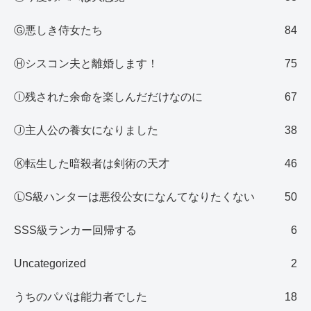
Ⓖ悪しき侍女たち
84
Ⓗシスコン夫と離婚します！
75
Ⓘ残された余命を楽しんだだけなのに
67
Ⓙ主人公の養女になりました
38
Ⓚ転生した暗殺者は剣術の天才
46
ⓁS級ハンターは悪役公女になんてなりたくない
50
SSS級ランカー回帰する
6
Uncategorized
2
うちのパパは能力者でした
18