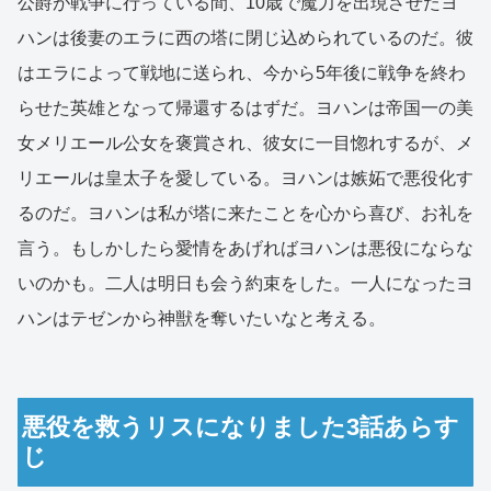
公爵が戦争に行っている間、10歳で魔力を出現させたヨ
ハンは後妻のエラに西の塔に閉じ込められているのだ。彼
はエラによって戦地に送られ、今から5年後に戦争を終わ
らせた英雄となって帰還するはずだ。ヨハンは帝国一の美
女メリエール公女を褒賞され、彼女に一目惚れするが、メ
リエールは皇太子を愛している。ヨハンは嫉妬で悪役化す
るのだ。ヨハンは私が塔に来たことを心から喜び、お礼を
言う。もしかしたら愛情をあげればヨハンは悪役にならな
いのかも。二人は明日も会う約束をした。一人になったヨ
ハンはテゼンから神獣を奪いたいなと考える。
悪役を救うリスになりました3話あらす
じ