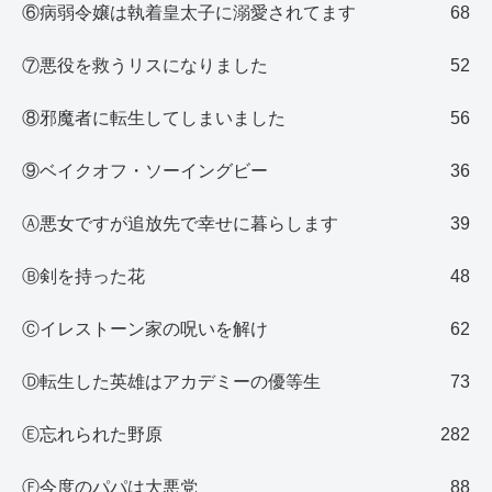
⑥病弱令嬢は執着皇太子に溺愛されてます
68
⑦悪役を救うリスになりました
52
⑧邪魔者に転生してしまいました
56
⑨ベイクオフ・ソーイングビー
36
Ⓐ悪女ですが追放先で幸せに暮らします
39
Ⓑ剣を持った花
48
Ⓒイレストーン家の呪いを解け
62
Ⓓ転生した英雄はアカデミーの優等生
73
Ⓔ忘れられた野原
282
Ⓕ今度のパパは大悪党
88