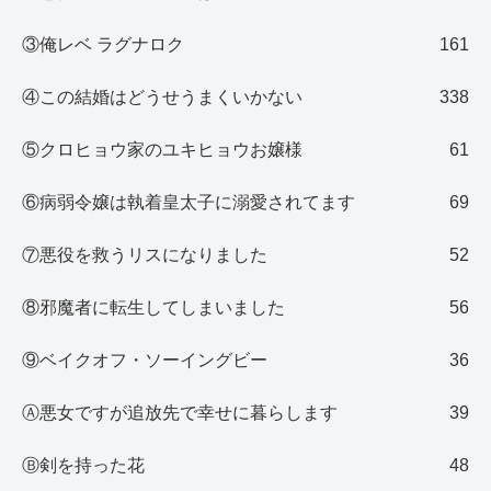
③俺レベ ラグナロク
161
④この結婚はどうせうまくいかない
338
⑤クロヒョウ家のユキヒョウお嬢様
61
⑥病弱令嬢は執着皇太子に溺愛されてます
69
⑦悪役を救うリスになりました
52
⑧邪魔者に転生してしまいました
56
⑨ベイクオフ・ソーイングビー
36
Ⓐ悪女ですが追放先で幸せに暮らします
39
Ⓑ剣を持った花
48