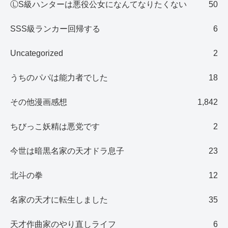
ⓁS級ハンターは悪役公女になんてなりたくない
50
SSS級ランカー回帰する
6
Uncategorized
2
うちのパパは能力者でした
18
その他漫画感想
1,842
ちびっこ妖精は悪党です
2
今世は暗黒名家の天才ドラ息子
23
北斗の拳
12
名家の天才に転生しました
35
天才作曲家のやり直しライフ
6