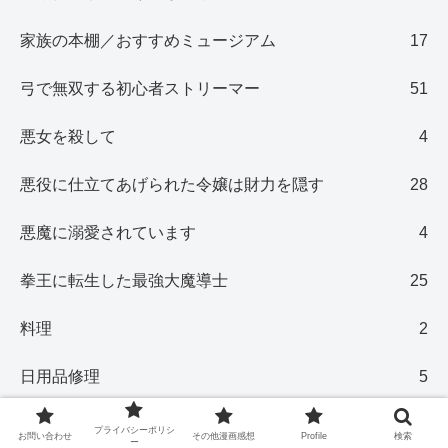
家族の本棚／おすすめミュージアム
17
弓で無双する初心者ストリーマー
51
悪女を殺して
4
悪役に仕立てあげられた令嬢は財力を隠す
28
悪魔に溺愛されています
4
拳王に転生した最強大魔導士
25
料理
2
日用品修理
5
映画・テレビ・日常生活
130
プライバシーポリシ
お問い合わせ
その他漫画感想
Profile
検索
ー