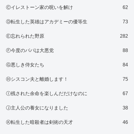
Ⓒイレストーン家の呪いを解け
62
Ⓓ転生した英雄はアカデミーの優等生
73
Ⓔ忘れられた野原
282
Ⓕ今度のパパは大悪党
88
Ⓖ悪しき侍女たち
84
Ⓗシスコン夫と離婚します！
75
Ⓘ残された余命を楽しんだだけなのに
67
Ⓙ主人公の養女になりました
38
Ⓚ転生した暗殺者は剣術の天才
46