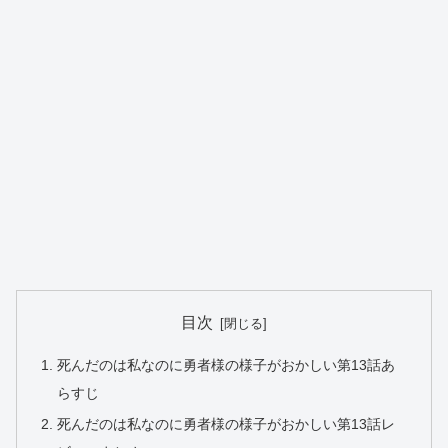
目次
死んだのは私なのに勇者様の様子がおかしい第13話あ
らすじ
死んだのは私なのに勇者様の様子がおかしい第13話レ