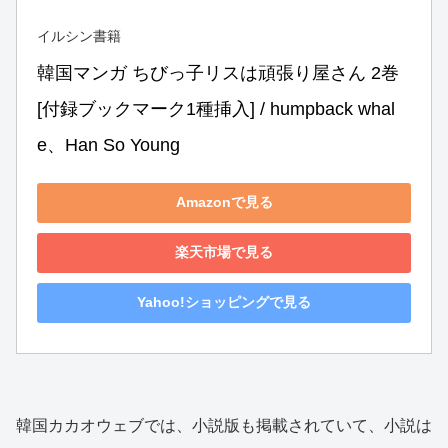
イルシン書籍
韓国マンガ ちびっ子リスは頑張り屋さん 2巻 
[付録ブックマーク1種挿入] / humpback whal
e、Han So Young
Amazonで見る
楽天市場で見る
Yahoo!ショッピングで見る
韓国カカオウェブでは、小説版も掲載されていて、小説は