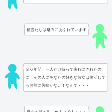
精霊たちは魅力にあふれています
８０年間、一人だけ待って哀れにされたの
に、その人にあなたの好きな彼女は復活して
もお前に興味がない！なんて・・・
皇女の髪の毛にめまいです・・・