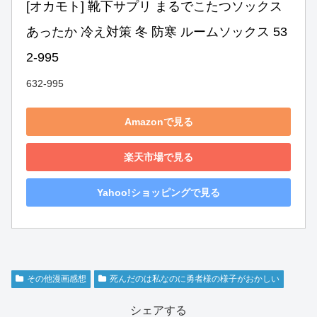
[オカモト] 靴下サプリ まるでこたつソックス 
あったか 冷え対策 冬 防寒 ルームソックス 53
2-995
632-995
Amazonで見る
楽天市場で見る
Yahoo!ショッピングで見る
その他漫画感想
死んだのは私なのに勇者様の様子がおかしい
シェアする