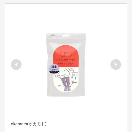
okamoto(オカモト)