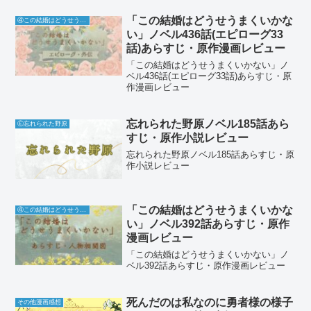
「この結婚はどうせうまくいかな
④この結婚はどうせうまくいかない
い」ノベル436話(エピローグ33
話)あらすじ・原作漫画レビュー
「この結婚はどうせうまくいかない」ノ
ベル436話(エピローグ33話)あらすじ・原
作漫画レビュー
忘れられた野原ノベル185話あら
Ⓔ忘れられた野原
すじ・原作小説レビュー
忘れられた野原ノベル185話あらすじ・原
作小説レビュー
「この結婚はどうせうまくいかな
④この結婚はどうせうまくいかない
い」ノベル392話あらすじ・原作
漫画レビュー
「この結婚はどうせうまくいかない」ノ
ベル392話あらすじ・原作漫画レビュー
死んだのは私なのに勇者様の様子
その他漫画感想