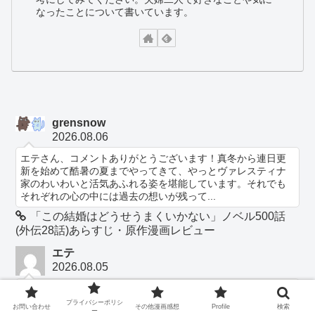
なったことについて書いています。
grensnow
2026.08.06
エテさん、コメントありがとうございます！真冬から連日更
新を始めて酷暑の夏までやってきて、やっとヴァレスティナ
家のわいわいと活気あふれる姿を堪能しています。それでも
それぞれの心の中には過去の想いが残って...
「この結婚はどうせうまくいかない」ノベル500話
(外伝28話)あらすじ・原作漫画レビュー
エテ
2026.08.05
平穏にみえながら、登場人物達の光と影、エピソードに毎日
ワクワクして読んでいます。本当に原作者様は天才です。韓
プライバシーポリシ
お問い合わせ
その他漫画感想
Profile
検索
ー
国人作者でありなが、スペイン？異国の架空の国がまるで実