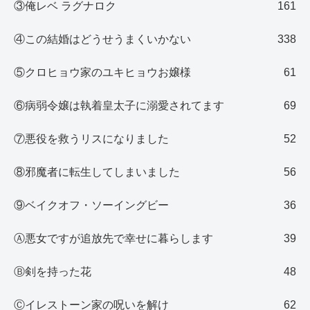
③俺レベ ラグナロク
161
④この結婚はどうせうまくいかない
338
⑤クロヒョウ家のユキヒョウお嬢様
61
⑥病弱令嬢は執着皇太子に溺愛されてます
69
⑦悪役を救うリスになりました
52
⑧邪魔者に転生してしまいました
56
⑨ベイクオフ・ソーイングビー
36
Ⓐ悪女ですが追放先で幸せに暮らします
39
Ⓑ剣を持った花
48
Ⓒイレストーン家の呪いを解け
62