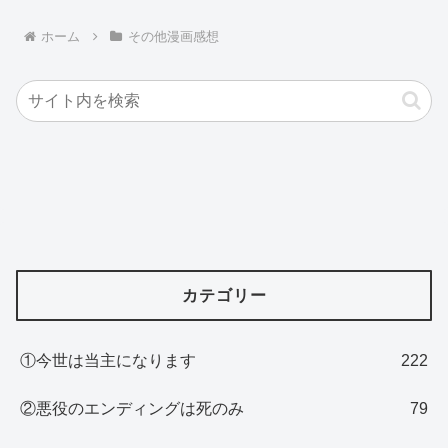
ホーム
その他漫画感想
カテゴリー
①今世は当主になります
222
②悪役のエンディングは死のみ
79