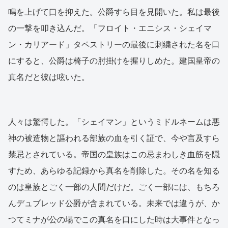
鳴を上げて口を抑えた。公爵すら目を見開いた。私は最後
の一撃を叩き込んだ。「フロイト・エニシス・シェイマ
ン・カリアード」タペストリーの最後に刺繍された名を口
にすると、公爵は椅子の肘掛けを握りしめた。建国皇帝の
真名だと彼は呟いた。
人々は驚愕した。「シェイマン」というミドルネームは悪
神の被造物と謳われる部族の血を引く証で、今や言及すら
禁忌とされている。帝国の皇族はこの忌まわしき血筋を隠
すため、あらゆる記録から真名を削除した。その名を知る
のは皇族とごく一部の人間だけだ。ごく一部には、もちろ
んデュブレッド公爵が含まれている。未来では違うが、か
つてミナが公の場でこの真名を口にした時は大事件となっ