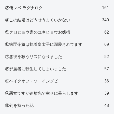
③俺レベ ラグナロク
161
④この結婚はどうせうまくいかない
340
⑤クロヒョウ家のユキヒョウお嬢様
62
⑥病弱令嬢は執着皇太子に溺愛されてます
69
⑦悪役を救うリスになりました
52
⑧邪魔者に転生してしまいました
57
⑨ベイクオフ・ソーイングビー
36
Ⓐ悪女ですが追放先で幸せに暮らします
39
Ⓑ剣を持った花
48