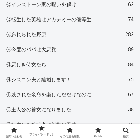
Ⓒイレストーン家の呪いを解け
62
Ⓓ転生した英雄はアカデミーの優等生
74
Ⓔ忘れられた野原
282
Ⓕ今度のパパは大悪党
89
Ⓖ悪しき侍女たち
84
Ⓗシスコン夫と離婚します！
75
Ⓘ残された余命を楽しんだだけなのに
67
Ⓙ主人公の養女になりました
38
Ⓚ転生した暗殺者は剣術の天才
46
プライバシーポリシ
お問い合わせ
その他漫画感想
Profile
検索
ー
ⓁS級ハンターは悪役公女になんてなりたくない
50