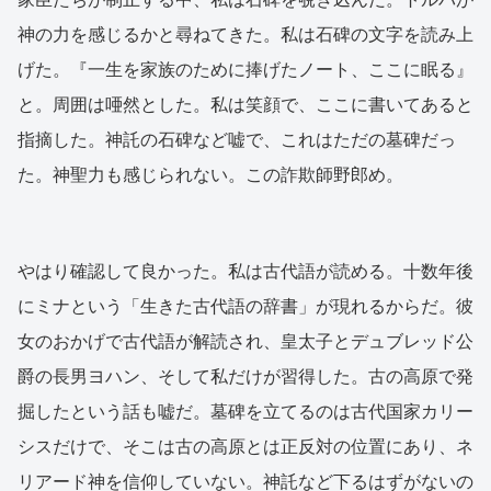
神の力を感じるかと尋ねてきた。私は石碑の文字を読み上
げた。『一生を家族のために捧げたノート、ここに眠る』
と。周囲は唖然とした。私は笑顔で、ここに書いてあると
指摘した。神託の石碑など嘘で、これはただの墓碑だっ
た。神聖力も感じられない。この詐欺師野郎め。
やはり確認して良かった。私は古代語が読める。十数年後
にミナという「生きた古代語の辞書」が現れるからだ。彼
女のおかげで古代語が解読され、皇太子とデュブレッド公
爵の長男ヨハン、そして私だけが習得した。古の高原で発
掘したという話も嘘だ。墓碑を立てるのは古代国家カリー
シスだけで、そこは古の高原とは正反対の位置にあり、ネ
リアード神を信仰していない。神託など下るはずがないの