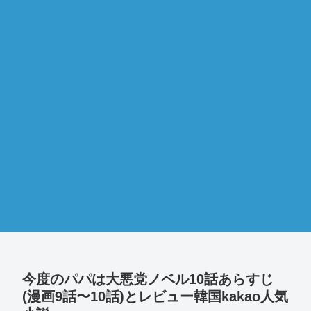
今度のパパは大悪党ノベル10話あらすじ
(漫画9話〜10話)とレビュー韓国kakao人気