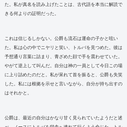
た。私が真名を読み上げたことは、古代語を本当に解読で
きる何よりの証明だった。
これは信じるしかない。公爵も流石は運命の子かと呟い
た。私は心の中でニヤリと笑い、トルバを見つめた。彼は
予想通り言葉に詰まり、青ざめた顔で手を震わせていた。
やがて逆上して叫んだ。自分は神の一員として今日この場
に上り詰めたのだと。私が呆れて首を振ると、公爵も失笑
した。私には根拠を示せと言いながら、自分が持ち出すの
はそれかと。
公爵は、最近の自分はかなり甘く見られていたようだと述
べ、ノースにトルバを獄舎へ連れて行くよう命じた。トル