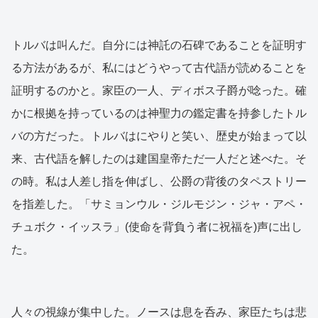
トルバは叫んだ。自分には神託の石碑であることを証明す
る方法があるが、私にはどうやって古代語が読めることを
証明するのかと。家臣の一人、ディボス子爵が唸った。確
かに根拠を持っているのは神聖力の鑑定書を持参したトル
バの方だった。トルバはにやりと笑い、歴史が始まって以
来、古代語を解したのは建国皇帝ただ一人だと述べた。そ
の時。私は人差し指を伸ばし、公爵の背後のタペストリー
を指差した。「サミョンウル・ジルモジン・ジャ・アペ・
チュボク・イッスラ」(使命を背負う者に祝福を)声に出し
た。
人々の視線が集中した。ノースは息を呑み、家臣たちは悲