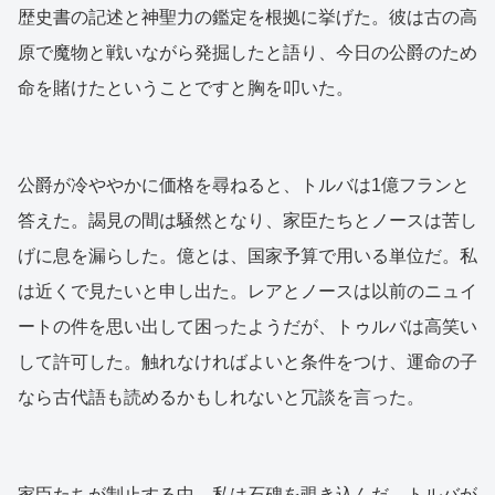
歴史書の記述と神聖力の鑑定を根拠に挙げた。彼は古の高
原で魔物と戦いながら発掘したと語り、今日の公爵のため
命を賭けたということですと胸を叩いた。
公爵が冷ややかに価格を尋ねると、トルバは1億フランと
答えた。謁見の間は騒然となり、家臣たちとノースは苦し
げに息を漏らした。億とは、国家予算で用いる単位だ。私
は近くで見たいと申し出た。レアとノースは以前のニュイ
ートの件を思い出して困ったようだが、トゥルバは高笑い
して許可した。触れなければよいと条件をつけ、運命の子
なら古代語も読めるかもしれないと冗談を言った。
家臣たちが制止する中、私は石碑を覗き込んだ。トルバが