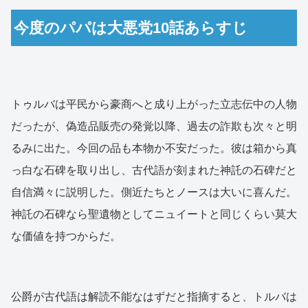
今度のパパは大悪党10話あらすじ
トゥルバは平民から豪商へと成り上がった立志伝中の人物
だったが、偽造品販売の発覚以降、過去の詐欺も次々と明
るみに出た。今回の品も本物か不安だった。彼は箱から真
っ白な石碑を取り出し、古代語が刻まれた神託の石碑だと
自信満々に説明した。側近たちとノースは大いに喜んだ。
神託の石碑なら聖遺物としてニュイートと同じくらい莫大
な価値を持つからだ。
公爵が古代語は解読不能なはずだと指摘すると、トルバは