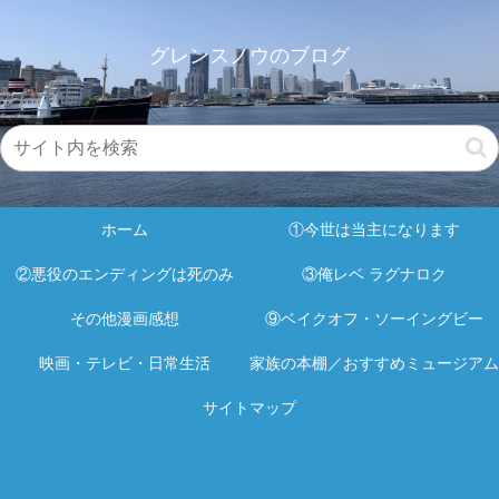
グレンスノウのブログ
ホーム
①今世は当主になります
②悪役のエンディングは死のみ
③俺レベ ラグナロク
その他漫画感想
⑨ベイクオフ・ソーイングビー
映画・テレビ・日常生活
家族の本棚／おすすめミュージアム
サイトマップ