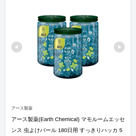
アース製薬
アース製薬(Earth Chemical) マモルームエッセ
ンス 虫よけパール 180日用 すっきりハッカ 5