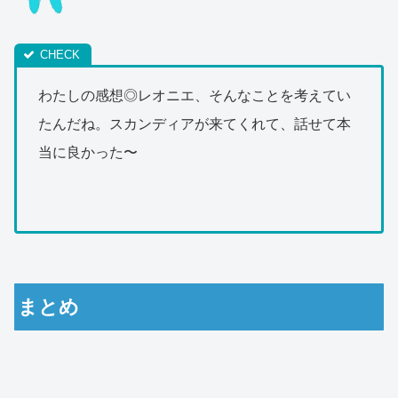
わたしの感想◎レオニエ、そんなことを考えてい
たんだね。スカンディアが来てくれて、話せて本
当に良かった〜
まとめ