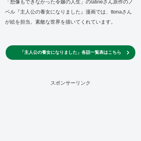
「想像もできなかった令嬢の人生」のlatineさん原作のノ
ベル『主人公の養女になりました』漫画では、ttonaさん
が絵を担当。素敵な世界を描いてくれています。
「主人公の養女になりました」各話一覧表はこちら
スポンサーリンク