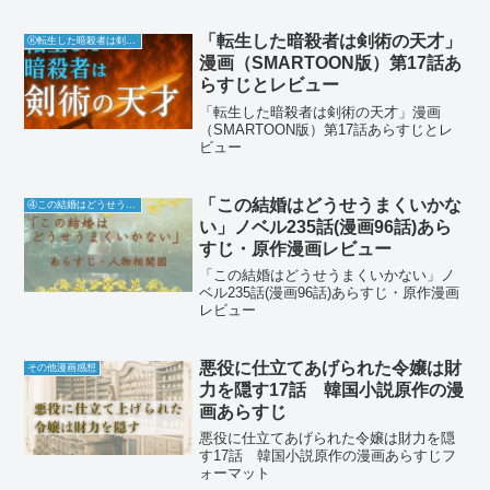
「転生した暗殺者は剣術の天才」
Ⓚ転生した暗殺者は剣術の天才
漫画（SMARTOON版）第17話あ
らすじとレビュー
「転生した暗殺者は剣術の天才」漫画
（SMARTOON版）第17話あらすじとレ
ビュー
「この結婚はどうせうまくいかな
④この結婚はどうせうまくいかない
い」ノベル235話(漫画96話)あら
すじ・原作漫画レビュー
「この結婚はどうせうまくいかない」ノ
ベル235話(漫画96話)あらすじ・原作漫画
レビュー
悪役に仕立てあげられた令嬢は財
その他漫画感想
力を隠す17話 韓国小説原作の漫
画あらすじ
悪役に仕立てあげられた令嬢は財力を隠
す17話 韓国小説原作の漫画あらすじフ
ォーマット