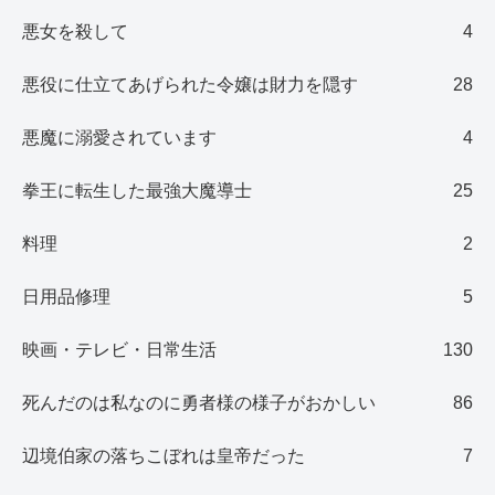
悪女を殺して
4
悪役に仕立てあげられた令嬢は財力を隠す
28
悪魔に溺愛されています
4
拳王に転生した最強大魔導士
25
料理
2
日用品修理
5
映画・テレビ・日常生活
130
死んだのは私なのに勇者様の様子がおかしい
86
辺境伯家の落ちこぼれは皇帝だった
7