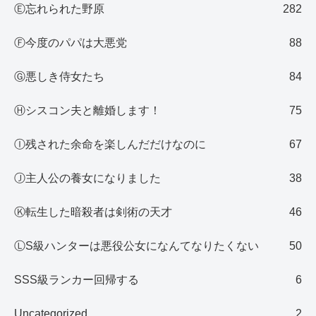
Ⓔ忘れられた野原
282
Ⓕ今度のパパは大悪党
88
Ⓖ悪しき侍女たち
84
Ⓗシスコン夫と離婚します！
75
Ⓘ残された余命を楽しんだだけなのに
67
Ⓙ主人公の養女になりました
38
Ⓚ転生した暗殺者は剣術の天才
46
ⓁS級ハンターは悪役公女になんてなりたくない
50
SSS級ランカー回帰する
6
Uncategorized
2