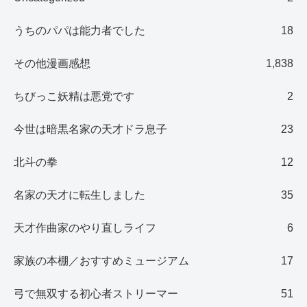
うちのパパは能力者でした
18
その他漫画感想
1,838
ちびっこ妖精は悪党です
2
今世は暗黒名家の天才ドラ息子
23
北斗の拳
12
名家の天才に転生しました
35
天才作曲家のやり直しライフ
6
家族の本棚／おすすめミュージアム
17
弓で無双する初心者ストリーマー
51