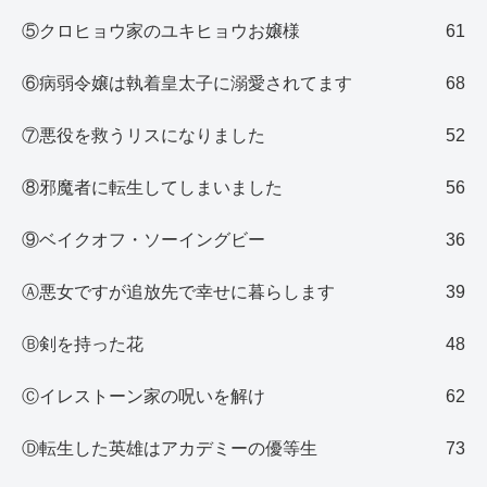
⑤クロヒョウ家のユキヒョウお嬢様
61
⑥病弱令嬢は執着皇太子に溺愛されてます
68
⑦悪役を救うリスになりました
52
⑧邪魔者に転生してしまいました
56
⑨ベイクオフ・ソーイングビー
36
Ⓐ悪女ですが追放先で幸せに暮らします
39
Ⓑ剣を持った花
48
Ⓒイレストーン家の呪いを解け
62
Ⓓ転生した英雄はアカデミーの優等生
73