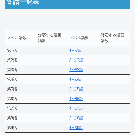
各話一覧表
対応する漫画
対応する漫画
ノベル話数
ノベル話数
話数
話数
第1話
外伝1話
第2話
外伝2話
第3話
外伝3話
第4話
外伝4話
第5話
外伝5話
第6話
外伝6話
第7話
外伝7話
第8話
外伝8話
第9話
外伝9話