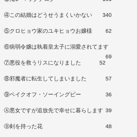
④この結婚はどうせうまくいかない
340
⑤クロヒョウ家のユキヒョウお嬢様
62
⑥病弱令嬢は執着皇太子に溺愛されてます
69
⑦悪役を救うリスになりました
52
⑧邪魔者に転生してしまいました
57
⑨ベイクオフ・ソーイングビー
36
Ⓐ悪女ですが追放先で幸せに暮らします
39
Ⓑ剣を持った花
48