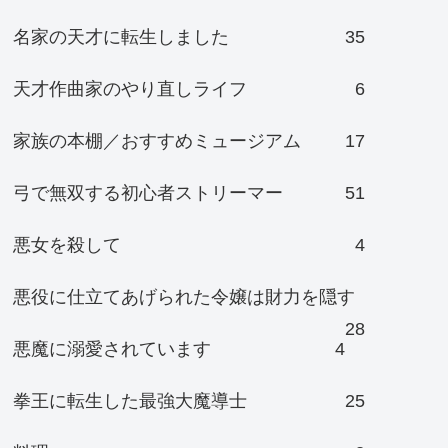
名家の天才に転生しました
35
天才作曲家のやり直しライフ
6
家族の本棚／おすすめミュージアム
17
弓で無双する初心者ストリーマー
51
悪女を殺して
4
悪役に仕立てあげられた令嬢は財力を隠す
28
悪魔に溺愛されています
4
拳王に転生した最強大魔導士
25