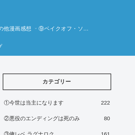
の他漫画感想
⑨ベイクオフ・ソーイングビー
プ
カテゴリー
①今世は当主になります
222
②悪役のエンディングは死のみ
80
③俺レベ ラグナロク
161