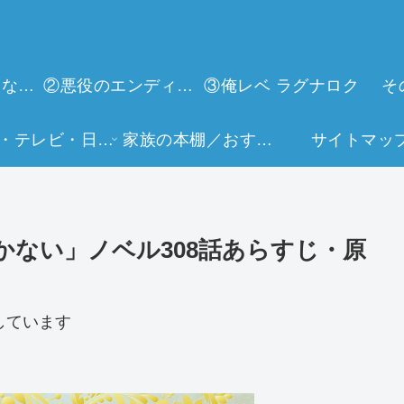
①今世は当主になります
②悪役のエンディングは死のみ
③俺レベ ラグナロク
そ
映画・テレビ・日常生活
家族の本棚／おすすめミュージアム
サイトマッ
ない」ノベル308話あらすじ・原
しています