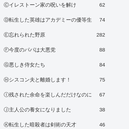
Ⓒイレストーン家の呪いを解け
62
Ⓓ転生した英雄はアカデミーの優等生
74
Ⓔ忘れられた野原
282
Ⓕ今度のパパは大悪党
88
Ⓖ悪しき侍女たち
84
Ⓗシスコン夫と離婚します！
75
Ⓘ残された余命を楽しんだだけなのに
67
Ⓙ主人公の養女になりました
38
Ⓚ転生した暗殺者は剣術の天才
46