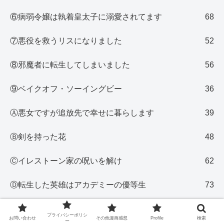
⑥病弱令嬢は執着皇太子に溺愛されてます
68
⑦悪役を救うリスになりました
52
⑧邪魔者に転生してしまいました
56
⑨ベイクオフ・ソーイングビー
36
Ⓐ悪女ですが追放先で幸せに暮らします
39
Ⓑ剣を持った花
48
Ⓒイレストーン家の呪いを解け
62
Ⓓ転生した英雄はアカデミーの優等生
73
Ⓔ忘れられた野原
282
プライバシーポリシ
お問い合わせ
その他漫画感想
Profile
検索
ー