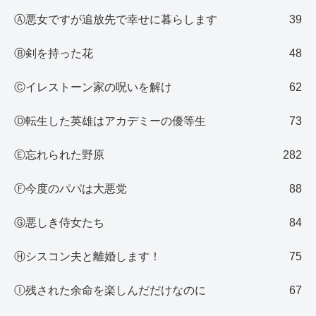
Ⓐ悪女ですが追放先で幸せに暮らします
39
Ⓑ剣を持った花
48
Ⓒイレストーン家の呪いを解け
62
Ⓓ転生した英雄はアカデミーの優等生
73
Ⓔ忘れられた野原
282
Ⓕ今度のパパは大悪党
88
Ⓖ悪しき侍女たち
84
Ⓗシスコン夫と離婚します！
75
Ⓘ残された余命を楽しんだだけなのに
67