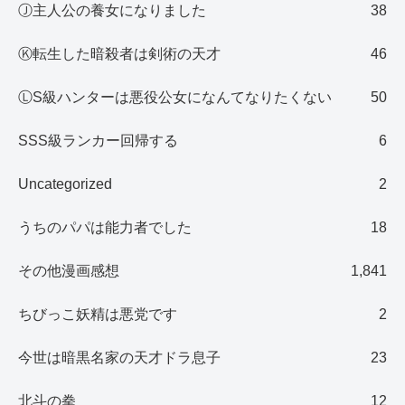
Ⓙ主人公の養女になりました
38
Ⓚ転生した暗殺者は剣術の天才
46
ⓁS級ハンターは悪役公女になんてなりたくない
50
SSS級ランカー回帰する
6
Uncategorized
2
うちのパパは能力者でした
18
その他漫画感想
1,841
ちびっこ妖精は悪党です
2
今世は暗黒名家の天才ドラ息子
23
北斗の拳
12