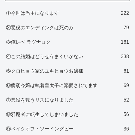
①今世は当主になります
222
②悪役のエンディングは死のみ
79
③俺レベ ラグナロク
161
④この結婚はどうせうまくいかない
338
⑤クロヒョウ家のユキヒョウお嬢様
61
⑥病弱令嬢は執着皇太子に溺愛されてます
69
⑦悪役を救うリスになりました
52
⑧邪魔者に転生してしまいました
56
⑨ベイクオフ・ソーイングビー
36