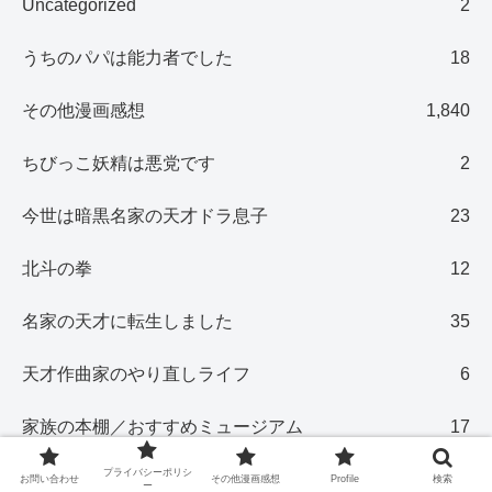
Uncategorized
2
うちのパパは能力者でした
18
その他漫画感想
1,840
ちびっこ妖精は悪党です
2
今世は暗黒名家の天才ドラ息子
23
北斗の拳
12
名家の天才に転生しました
35
天才作曲家のやり直しライフ
6
家族の本棚／おすすめミュージアム
17
プライバシーポリシ
弓で無双する初心者ストリーマー
51
お問い合わせ
その他漫画感想
Profile
検索
ー