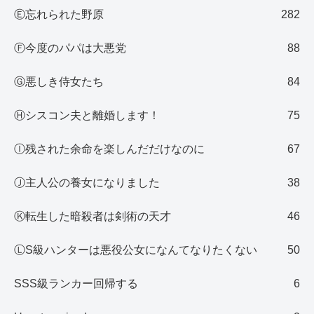
Ⓔ忘れられた野原
282
Ⓕ今度のパパは大悪党
88
Ⓖ悪しき侍女たち
84
Ⓗシスコン夫と離婚します！
75
Ⓘ残された余命を楽しんだだけなのに
67
Ⓙ主人公の養女になりました
38
Ⓚ転生した暗殺者は剣術の天才
46
ⓁS級ハンターは悪役公女になんてなりたくない
50
SSS級ランカー回帰する
6