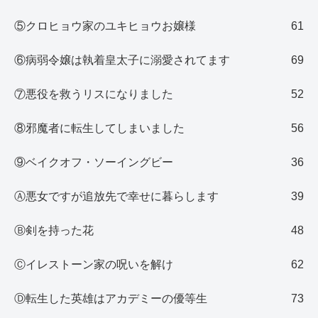
⑤クロヒョウ家のユキヒョウお嬢様
61
⑥病弱令嬢は執着皇太子に溺愛されてます
69
⑦悪役を救うリスになりました
52
⑧邪魔者に転生してしまいました
56
⑨ベイクオフ・ソーイングビー
36
Ⓐ悪女ですが追放先で幸せに暮らします
39
Ⓑ剣を持った花
48
Ⓒイレストーン家の呪いを解け
62
Ⓓ転生した英雄はアカデミーの優等生
73