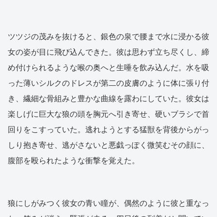
ツツジの茂みを抜けると、銀色の泉で腰まで水に浸かる彼
女の姿が目に飛び込んできた。彼は思わず立ち尽くし、締
め付けられるような喉の奥へと生唾を飲み込んだ。水を吸
った薄いシルクのドレスが第二の皮膚のように体に張り付
き、繊細な骨組みと豊かな曲線を露わにしていた。彼女は
楽しげに巨大な狼の頭を胸元へ引き寄せ、硬いブラシで首
回りをこすっていた。逃れようとする猛獣を背後からがっ
しり抱き寄せ、逃がさないと悪戯っぽく微笑むその顔に、
腹部を殴られたような衝撃を覚えた。
狼にしがみつく彼女の青い瞳が、偶然のように彼と重なっ