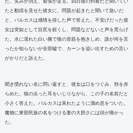
た。笑みが消え、緊張が走る。四日後の到着だと聞いてい
たと動揺を見せた彼女に、問題が起きたと聞いて急いだ
と、バルカスは感情を排した声で答えた。不安げだった彼
女は突如として目尻を鋭くし、問題などないと声を荒らげ
た。水に濡れた白い腕で狼の首筋を抱きしめ、誰が何を言
ったか知らないが全部嘘で、カーンを追い出すための言い
がかりだと訴えた。
聞き慣れない名に問い返すと、彼女は口をつぐみ、頬を赤
らめた。狼の尖った耳をいじりながら、この子の名前だと
小さく答えた。バルカスは呆れたように溜め息をついた。
魔物に東部民族の名をつける妻の大胆さには頭が痛かっ
た。