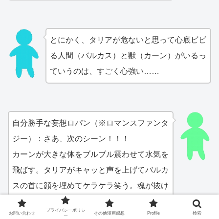
とにかく、タリアが危ないと思って心底ビビ
る人間（バルカス）と獣（カーン）がいるっ
ていうのは、すごく心強い……
自分勝手な妄想ロパン（※ロマンスファンタ
ジー）：さあ、次のシーン！！！
カーンが大きな体をブルブル震わせて水気を
飛ばす。タリアがキャッと声を上げてバルカ
スの首に顔を埋めてケラケラ笑う。魂が抜け
たように立ち尽くしていたバルカスが、ふと
プライバシーポリシ
お問い合わせ
その他漫画感想
Profile
検索
下を見下ろすと、びしょ濡れの妻の目、唇、
ー