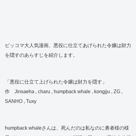
ピッコマ大人気漫画、悪役に仕立てあげられた令嬢は財力
を隠すのあらすじを紹介します。
「悪役に仕立て上げられた令嬢は財力を隠す」
作 Jinsaeha , charu , humpback whale , kongjju , ZG ,
SANHO , Tuxy
humpback whaleさんは、死んだのは私なのに勇者様の様