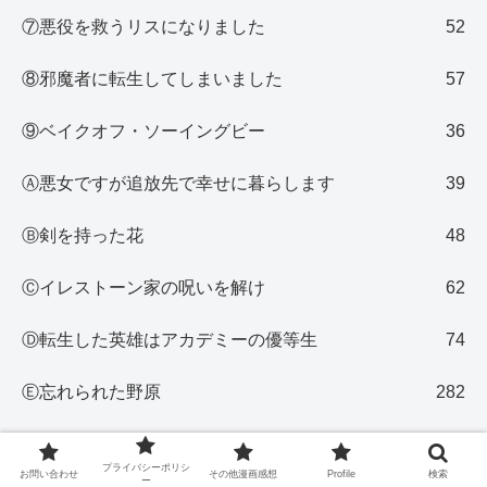
⑦悪役を救うリスになりました
52
⑧邪魔者に転生してしまいました
57
⑨ベイクオフ・ソーイングビー
36
Ⓐ悪女ですが追放先で幸せに暮らします
39
Ⓑ剣を持った花
48
Ⓒイレストーン家の呪いを解け
62
Ⓓ転生した英雄はアカデミーの優等生
74
Ⓔ忘れられた野原
282
Ⓕ今度のパパは大悪党
88
プライバシーポリシ
お問い合わせ
その他漫画感想
Profile
検索
ー