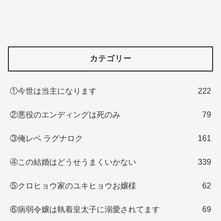
カテゴリー
①今世は当主になります
222
②悪役のエンディングは死のみ
79
③俺レベ ラグナロク
161
④この結婚はどうせうまくいかない
339
⑤クロヒョウ家のユキヒョウお嬢様
62
⑥病弱令嬢は執着皇太子に溺愛されてます
69