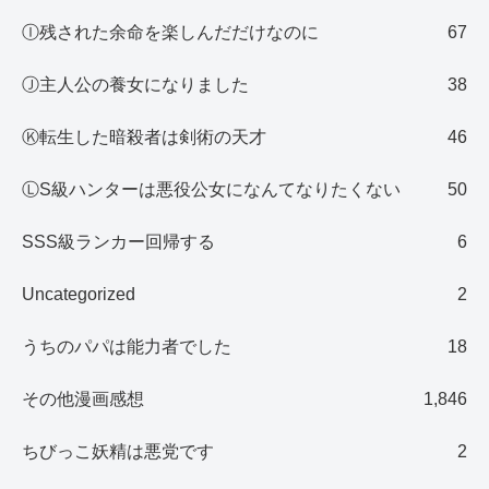
Ⓘ残された余命を楽しんだだけなのに
67
Ⓙ主人公の養女になりました
38
Ⓚ転生した暗殺者は剣術の天才
46
ⓁS級ハンターは悪役公女になんてなりたくない
50
SSS級ランカー回帰する
6
Uncategorized
2
うちのパパは能力者でした
18
その他漫画感想
1,846
ちびっこ妖精は悪党です
2