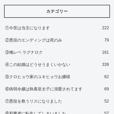
カテゴリー
①今世は当主になります
222
②悪役のエンディングは死のみ
79
③俺レベ ラグナロク
161
④この結婚はどうせうまくいかない
339
⑤クロヒョウ家のユキヒョウお嬢様
62
⑥病弱令嬢は執着皇太子に溺愛されてます
69
⑦悪役を救うリスになりました
52
⑧邪魔者に転生してしまいました
57