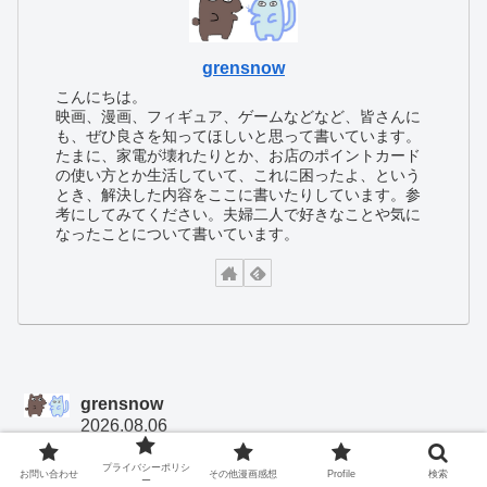
grensnow
こんにちは。
映画、漫画、フィギュア、ゲームなどなど、皆さんに
も、ぜひ良さを知ってほしいと思って書いています。
たまに、家電が壊れたりとか、お店のポイントカード
の使い方とか生活していて、これに困ったよ、という
とき、解決した内容をここに書いたりしています。参
考にしてみてください。夫婦二人で好きなことや気に
なったことについて書いています。
grensnow
2026.08.06
エテさん、コメントありがとうございます！真冬から連日更
プライバシーポリシ
お問い合わせ
その他漫画感想
Profile
検索
新を始めて酷暑の夏までやってきて、やっとヴァレスティナ
ー