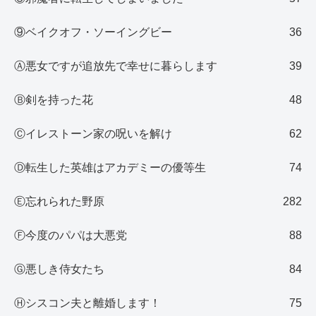
⑨ベイクオフ・ソーイングビー
36
Ⓐ悪女ですが追放先で幸せに暮らします
39
Ⓑ剣を持った花
48
Ⓒイレストーン家の呪いを解け
62
Ⓓ転生した英雄はアカデミーの優等生
74
Ⓔ忘れられた野原
282
Ⓕ今度のパパは大悪党
88
Ⓖ悪しき侍女たち
84
Ⓗシスコン夫と離婚します！
75