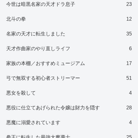
今世は暗黒名家の天才ドラ息子
23
北斗の拳
12
名家の天才に転生しました
35
天才作曲家のやり直しライフ
6
家族の本棚／おすすめミュージアム
17
弓で無双する初心者ストリーマー
51
悪女を殺して
4
悪役に仕立てあげられた令嬢は財力を隠す
28
悪魔に溺愛されています
4
拳王に転生した最強大魔導士
25