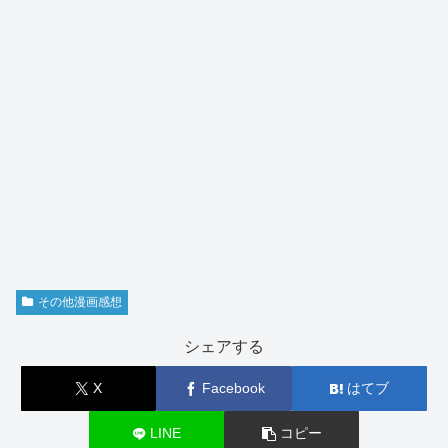
その他漫画感想
シェアする
X
Facebook
はてブ
LINE
コピー