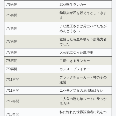
7/6再開
武林転生ランカー
幼馴染が私を殺そうとしてきま
7/6再開
す
チビ魔王さまは勇士パパたちが
7/7再開
めんどくさい
覚醒したら血を喰らう超能力者
7/7再開
でした
7/7再開
大公妃になった魔塔主
7/8再開
二度生きるランカー
7/9再開
カンストプレイヤー
ブラックチョーカー・神の子の
7/11再開
逆襲
7/11再開
ニセモノ皇女の居場所はない
主人公の勝ち確ルートに乗っか
7/12再開
る方法
私に惚れた世界観強者に気をつ
7/13再開