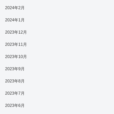
2024年2月
2024年1月
2023年12月
2023年11月
2023年10月
2023年9月
2023年8月
2023年7月
2023年6月