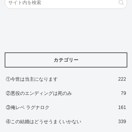
カテゴリー
①今世は当主になります
222
②悪役のエンディングは死のみ
79
③俺レベ ラグナロク
161
④この結婚はどうせうまくいかない
339