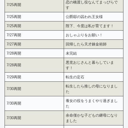
恋の橋渡し役なんてまっぴらで
7/25再開
す
7/25再開
公爵邸の囚われ王女様
7/25再開
陛下、今度は私が育てます！
7/27再開
おしゃぶりをお願い！
7/27再開
回帰したら天才錬金術師
7/28再開
未完結
悪党おじさんと暮らしていま
7/28再開
す！
7/29再開
転生の定石
転生したら推しの母になりまし
7/30再開
た
養女の役をうまくやり過ぎまし
7/30再開
た
余命僅かな子どもの継母になり
7/30再開
ました