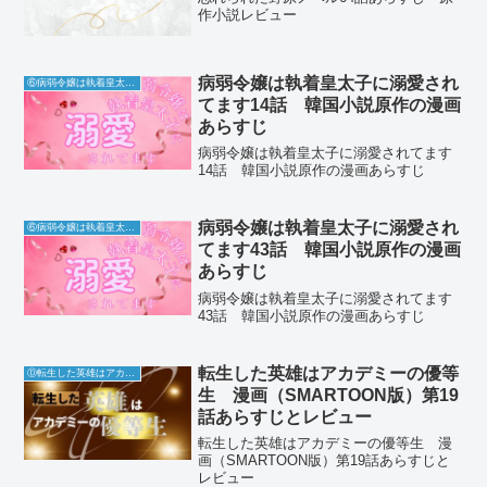
作小説レビュー
病弱令嬢は執着皇太子に溺愛され
⑥病弱令嬢は執着皇太子に溺愛されてます
てます14話 韓国小説原作の漫画
あらすじ
病弱令嬢は執着皇太子に溺愛されてます
14話 韓国小説原作の漫画あらすじ
病弱令嬢は執着皇太子に溺愛され
⑥病弱令嬢は執着皇太子に溺愛されてます
てます43話 韓国小説原作の漫画
あらすじ
病弱令嬢は執着皇太子に溺愛されてます
43話 韓国小説原作の漫画あらすじ
転生した英雄はアカデミーの優等
Ⓓ転生した英雄はアカデミーの優等生
生 漫画（SMARTOON版）第19
話あらすじとレビュー
転生した英雄はアカデミーの優等生 漫
画（SMARTOON版）第19話あらすじと
レビュー