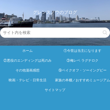
グレンスノウのブログ
ホーム
①今世は当主になります
②悪役のエンディングは死のみ
③俺レベ ラグナロク
その他漫画感想
⑨ベイクオフ・ソーイングビー
映画・テレビ・日常生活
家族の本棚／おすすめミュージアム
サイトマップ