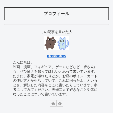
プロフィール
この記事を書いた人
grensnow
こんにちは。
映画、漫画、フィギュア、ゲームなどなど、皆さんに
も、ぜひ良さを知ってほしいと思って書いています。
たまに、家電が壊れたりとか、お店のポイントカード
の使い方とか生活していて、これに困ったよ、という
とき、解決した内容をここに書いたりしています。参
考にしてみてください。夫婦二人で好きなことや気に
なったことについて書いています。