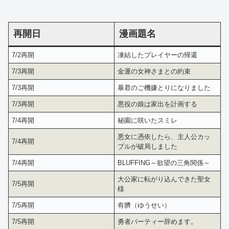
再開日
漫画題名
7/2再開
凍結したプレイヤーの帰還
7/3再開
金運の女神さまとの約束
7/3再開
暴君のご機嫌とりになりました
7/3再開
悪役の娘は家出を計画する
7/4再開
秘園に咲いたスミレ
悪女に憑依したら、主人公カッ
7/4再開
プルが破局しました
7/4再開
BLUFFING～欲望の三角関係～
大公家に転がり込んできた聖女
7/5再開
様
7/5再開
有臍（ゆうせい）
7/5再開
勇者パーティー辞めます。