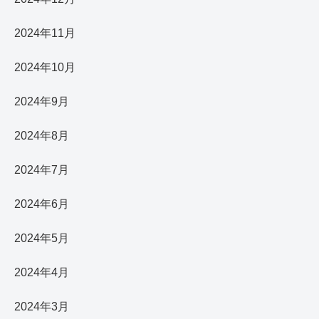
2024年11月
2024年10月
2024年9月
2024年8月
2024年7月
2024年6月
2024年5月
2024年4月
2024年3月