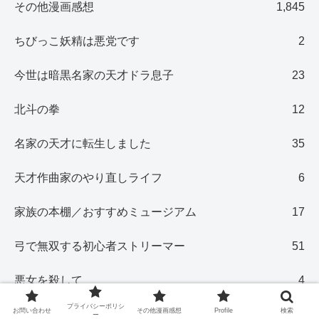
その他漫画感想
1,845
ちびっこ妖精は悪党です
2
今世は暗黒名家の天才ドラ息子
23
北斗の拳
12
名家の天才に転生しました
35
天才作曲家のやり直しライフ
6
家族の本棚／おすすめミュージアム
17
弓で無双する初心者ストリーマー
51
悪女を殺して
4
プライバシーポリシ
お問い合わせ
その他漫画感想
Profile
検索
悪役に仕立てあげられた令嬢は財力を隠す
28
ー