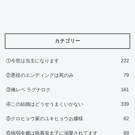
カテゴリー
①今世は当主になります
222
②悪役のエンディングは死のみ
79
③俺レベ ラグナロク
161
④この結婚はどうせうまくいかない
339
⑤クロヒョウ家のユキヒョウお嬢様
62
⑥病弱令嬢は執着皇太子に溺愛されてます
69