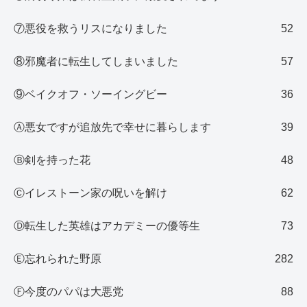
⑦悪役を救うリスになりました
52
⑧邪魔者に転生してしまいました
57
⑨ベイクオフ・ソーイングビー
36
Ⓐ悪女ですが追放先で幸せに暮らします
39
Ⓑ剣を持った花
48
Ⓒイレストーン家の呪いを解け
62
Ⓓ転生した英雄はアカデミーの優等生
73
Ⓔ忘れられた野原
282
Ⓕ今度のパパは大悪党
88