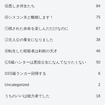
Ⓖ悪しき侍女たち
84
Ⓗシスコン夫と離婚します！
75
Ⓘ残された余命を楽しんだだけなのに
67
Ⓙ主人公の養女になりました
38
Ⓚ転生した暗殺者は剣術の天才
46
ⓁS級ハンターは悪役公女になんてなりたくない
50
SSS級ランカー回帰する
6
Uncategorized
2
うちのパパは能力者でした
18