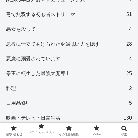
弓で無双する初心者ストリーマー
51
悪女を殺して
4
悪役に仕立てあげられた令嬢は財力を隠す
28
悪魔に溺愛されています
4
拳王に転生した最強大魔導士
25
料理
2
日用品修理
5
映画・テレビ・日常生活
130
死んだのは私なのに勇者様の様子がおかしい
86
プライバシーポリシ
お問い合わせ
その他漫画感想
Profile
検索
ー