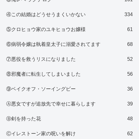
④この結婚はどうせうまくいかない
334
⑤クロヒョウ家のユキヒョウお嬢様
61
⑥病弱令嬢は執着皇太子に溺愛されてます
68
⑦悪役を救うリスになりました
52
⑧邪魔者に転生してしまいました
56
⑨ベイクオフ・ソーイングビー
36
Ⓐ悪女ですが追放先で幸せに暮らします
39
Ⓑ剣を持った花
48
Ⓒイレストーン家の呪いを解け
62