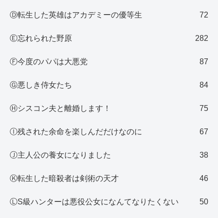
Ⓓ転生した英雄はアカデミーの優等生
72
Ⓔ忘れられた野原
282
Ⓕ今度のパパは大悪党
87
Ⓖ悪しき侍女たち
84
Ⓗシスコン夫と離婚します！
75
Ⓘ残された余命を楽しんだだけなのに
67
Ⓙ主人公の養女になりました
38
Ⓚ転生した暗殺者は剣術の天才
46
ⓁS級ハンターは悪役公女になんてなりたくない
50