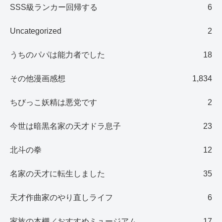
SSS級ランカー回帰する
6
Uncategorized
2
うちのパパは能力者でした
18
その他漫画感想
1,834
ちびっこ妖精は悪党です
2
今世は暗黒名家の天才ドラ息子
23
北斗の拳
12
名家の天才に転生しました
35
天才作曲家のやり直しライフ
6
家族の本棚／おすすめミュージアム
17