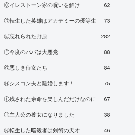
Ⓒイレストーン家の呪いを解け
62
Ⓓ転生した英雄はアカデミーの優等生
73
Ⓔ忘れられた野原
282
Ⓕ今度のパパは大悪党
88
Ⓖ悪しき侍女たち
84
Ⓗシスコン夫と離婚します！
75
Ⓘ残された余命を楽しんだだけなのに
67
Ⓙ主人公の養女になりました
38
Ⓚ転生した暗殺者は剣術の天才
46