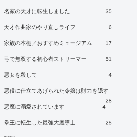
名家の天才に転生しました
35
天才作曲家のやり直しライフ
6
家族の本棚／おすすめミュージアム
17
弓で無双する初心者ストリーマー
51
悪女を殺して
4
悪役に仕立てあげられた令嬢は財力を隠す
28
悪魔に溺愛されています
4
拳王に転生した最強大魔導士
25