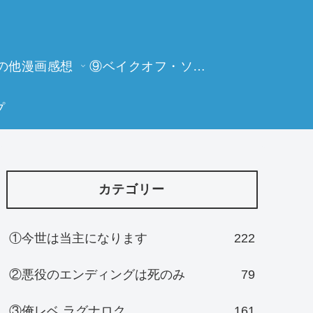
の他漫画感想
⑨ベイクオフ・ソーイングビー
プ
カテゴリー
①今世は当主になります
222
②悪役のエンディングは死のみ
79
③俺レベ ラグナロク
161