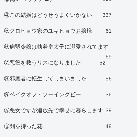
④この結婚はどうせうまくいかない
337
⑤クロヒョウ家のユキヒョウお嬢様
61
⑥病弱令嬢は執着皇太子に溺愛されてます
69
⑦悪役を救うリスになりました
52
⑧邪魔者に転生してしまいました
56
⑨ベイクオフ・ソーイングビー
36
Ⓐ悪女ですが追放先で幸せに暮らします
39
Ⓑ剣を持った花
48