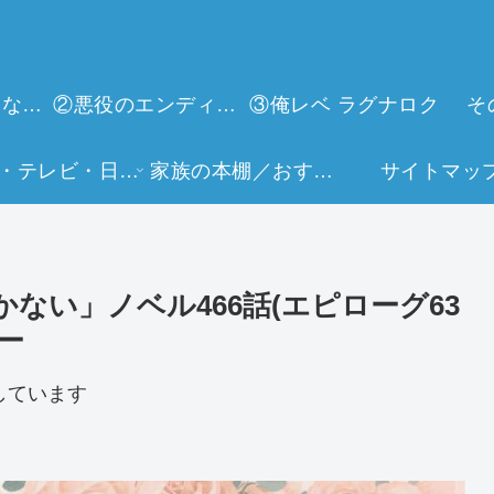
①今世は当主になります
②悪役のエンディングは死のみ
③俺レベ ラグナロク
そ
映画・テレビ・日常生活
家族の本棚／おすすめミュージアム
サイトマッ
ない」ノベル466話(エピローグ63
ー
しています