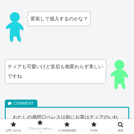
変装して侵入するのかな？
ティアも可愛いけど皇后も相変わらず美しい
ですね
わたしの感想◎ペレスは前にお茶はティアのいれ
てくれたものしか飲まないって言っていたから、
プライバシーポリシ
お問い合わせ
その他漫画感想
Profile
検索
ー