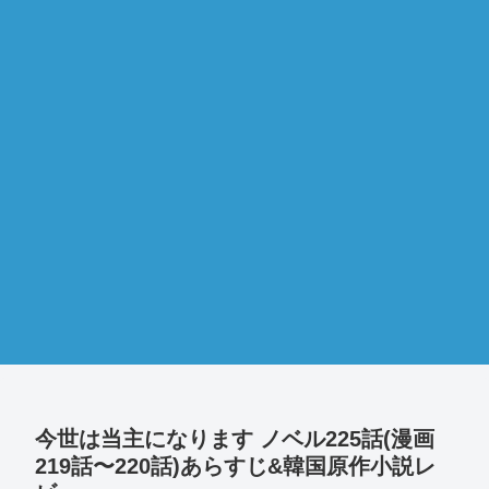
今世は当主になります ノベル225話(漫画
219話〜220話)あらすじ&韓国原作小説レ