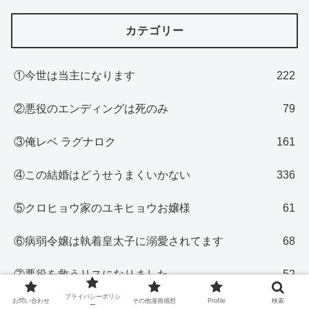
カテゴリー
①今世は当主になります
222
②悪役のエンディングは死のみ
79
③俺レベ ラグナロク
161
④この結婚はどうせうまくいかない
336
⑤クロヒョウ家のユキヒョウお嬢様
61
⑥病弱令嬢は執着皇太子に溺愛されてます
68
⑦悪役を救うリスになりました
52
プライバシーポリシ
お問い合わせ
その他漫画感想
Profile
検索
ー
⑧邪魔者に転生してしまいました
56