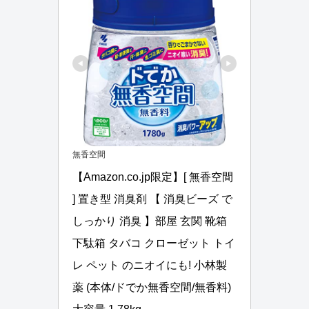
無香空間
【Amazon.co.jp限定】[ 無香空間 
] 置き型 消臭剤 【 消臭ビーズ で
しっかり 消臭 】部屋 玄関 靴箱 
下駄箱 タバコ クローゼット トイ
レ ペット のニオイにも! 小林製
薬 (本体/ドでか無香空間/無香料)