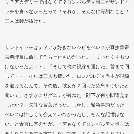
り？アカデミーではなくて？ロンバルディ当主がサンドイ
ッチを食べなかったって？それが、そんなに深刻なこと？
三人は腰が抜けた。
サンドイッチはティアが好きなレシピをペレスが直接皇帝
宮料理長に命じて作らせたものだった。「まったく手もつ
けなかったよ・・」「そして俺の視線を避けた。首まで回
して・・」それは三人も驚いた。ロンバルディ当主が視線
を避けるなんて。その後、彼女が２回もため息をついたと
聞いて、さすがにリグニテが尋ねた「陛下が何か間違えま
したか？」失礼な言葉だった。しかし、緊急事態だった。
ペレスは忙しくて会えていなかったし、そんな記憶はな
い、と素直に答えたが、「何もなくてロンバルディ当主は
そんなことをする方ではないです。よく考えてください、