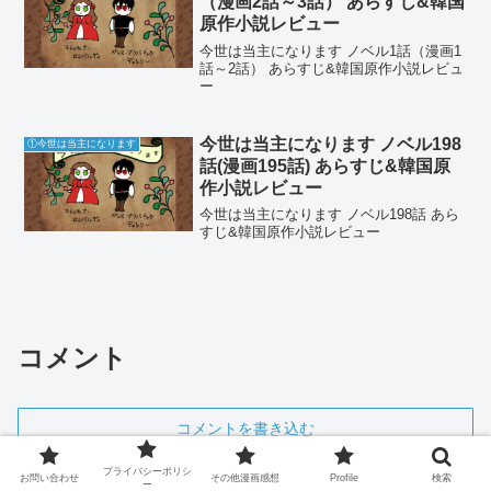
（漫画2話～3話） あらすじ&韓国
原作小説レビュー
今世は当主になります ノベル1話（漫画1
話～2話） あらすじ&韓国原作小説レビュ
ー
今世は当主になります ノベル198
①今世は当主になります
話(漫画195話) あらすじ&韓国原
作小説レビュー
今世は当主になります ノベル198話 あら
すじ&韓国原作小説レビュー
コメント
コメントを書き込む
プライバシーポリシ
お問い合わせ
その他漫画感想
Profile
検索
ー