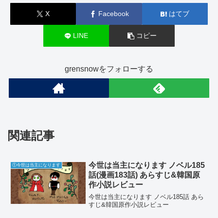
X
Facebook
はてブ
LINE
コピー
grensnowをフォローする
関連記事
今世は当主になります ノベル185
①今世は当主になります
話(漫画183話) あらすじ&韓国原
作小説レビュー
今世は当主になります ノベル185話 あら
すじ&韓国原作小説レビュー