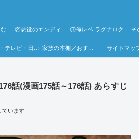
①今世は当主になります
②悪役のエンディングは死のみ
③俺レベ ラグナロク
そ
映画・テレビ・日常生活
家族の本棚／おすすめミュージアム
サイトマッ
6話(漫画175話～176話) あらすじ
しています