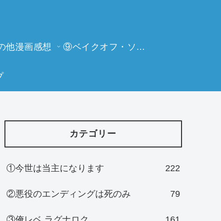
の他漫画感想
⑨ベイクオフ・ソーイングビー
プ
カテゴリー
①今世は当主になります
222
②悪役のエンディングは死のみ
79
③俺レベ ラグナロク
161