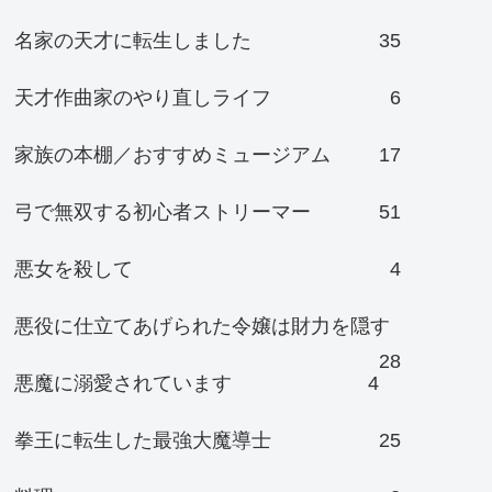
名家の天才に転生しました
35
天才作曲家のやり直しライフ
6
家族の本棚／おすすめミュージアム
17
弓で無双する初心者ストリーマー
51
悪女を殺して
4
悪役に仕立てあげられた令嬢は財力を隠す
28
悪魔に溺愛されています
4
拳王に転生した最強大魔導士
25