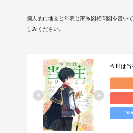
個人的に地図と年表と家系図相関図を書い
しみください。
今世は当主
Ya