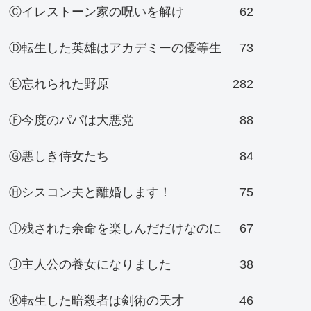
Ⓒイレストーン家の呪いを解け
62
Ⓓ転生した英雄はアカデミーの優等生
73
Ⓔ忘れられた野原
282
Ⓕ今度のパパは大悪党
88
Ⓖ悪しき侍女たち
84
Ⓗシスコン夫と離婚します！
75
Ⓘ残された余命を楽しんだだけなのに
67
Ⓙ主人公の養女になりました
38
Ⓚ転生した暗殺者は剣術の天才
46