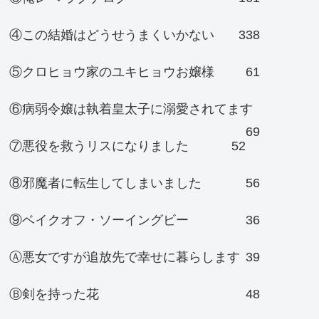
④この結婚はどうせうまくいかない
338
⑤クロヒョウ家のユキヒョウお嬢様
61
⑥病弱令嬢は執着皇太子に溺愛されてます
69
⑦悪役を救うリスになりました
52
⑧邪魔者に転生してしまいました
56
⑨ベイクオフ・ソーイングビー
36
Ⓐ悪女ですが追放先で幸せに暮らします
39
Ⓑ剣を持った花
48