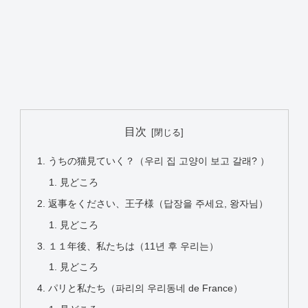
目次
うちの猫見ていく？（우리 집 고양이 보고 갈래? ）
見どころ
返事をください、王子様（답장을 주세요, 왕자님）
見どころ
１１年後、私たちは（11년 후 우리는）
見どころ
パリと私たち（파리의 우리동네 de France）