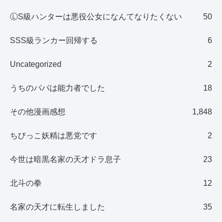
ⓁS級ハンターは悪役公女になんてなりたくない
50
SSS級ランカー回帰する
6
Uncategorized
2
うちのパパは能力者でした
18
その他漫画感想
1,848
ちびっこ妖精は悪党です
2
今世は暗黒名家の天才ドラ息子
23
北斗の拳
12
名家の天才に転生しました
35