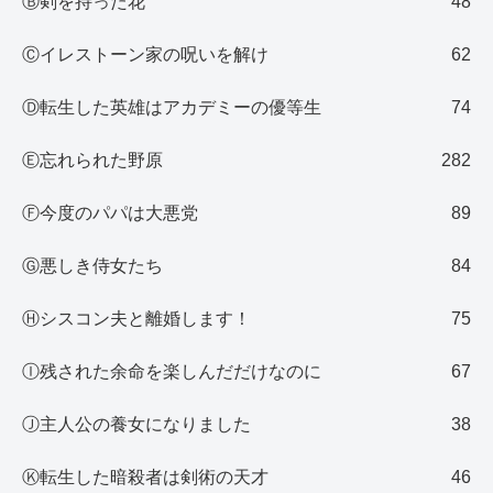
Ⓑ剣を持った花
48
Ⓒイレストーン家の呪いを解け
62
Ⓓ転生した英雄はアカデミーの優等生
74
Ⓔ忘れられた野原
282
Ⓕ今度のパパは大悪党
89
Ⓖ悪しき侍女たち
84
Ⓗシスコン夫と離婚します！
75
Ⓘ残された余命を楽しんだだけなのに
67
Ⓙ主人公の養女になりました
38
Ⓚ転生した暗殺者は剣術の天才
46