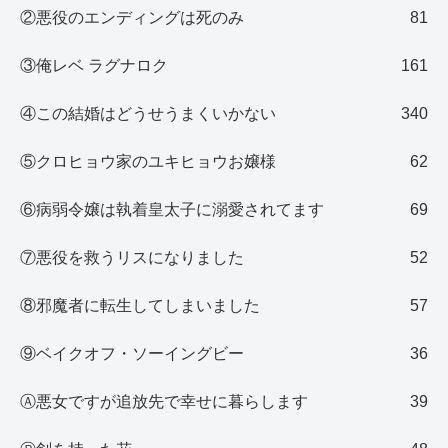
②悪役のエンディングは死のみ
81
③俺レベ ラグナロク
161
④この結婚はどうせうまくいかない
340
⑤クロヒョウ家のユキヒョウお嬢様
62
⑥病弱令嬢は執着皇太子に溺愛されてます
69
⑦悪役を救うリスになりました
52
⑧邪魔者に転生してしまいました
57
⑨ベイクオフ・ソーイングビー
36
Ⓐ悪女ですが追放先で幸せに暮らします
39