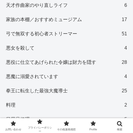
天才作曲家のやり直しライフ
6
家族の本棚／おすすめミュージアム
17
弓で無双する初心者ストリーマー
51
悪女を殺して
4
悪役に仕立てあげられた令嬢は財力を隠す
28
悪魔に溺愛されています
4
拳王に転生した最強大魔導士
25
料理
2
日用品修理
5
プライバシーポリシ
お問い合わせ
その他漫画感想
Profile
検索
ー