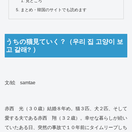
見どころ
まとめ・韓国のサイトでも読めます
うちの猫見ていく？（우리 집 고양이 보
고 갈래? ）
文/絵 samtae
赤西 光（３０歳）結婚８年め。猫３匹、犬２匹、そして
愛する夫である赤西 翔（３２歳）。幸せな暮らしが続い
ていたある日、突然の事故で１０年前にタイムリープしち