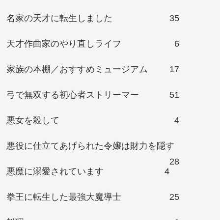
名家の天才に転生しました
35
天才作曲家のやり直しライフ
6
家族の本棚／おすすめミュージアム
17
弓で無双する初心者ストリーマー
51
悪女を殺して
4
悪役に仕立てあげられた令嬢は財力を隠す
28
悪魔に溺愛されています
4
拳王に転生した最強大魔導士
25