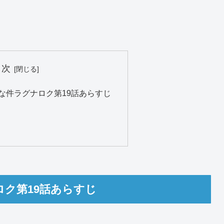
目次
な件ラグナロク第19話あらすじ
ク第19話あらすじ