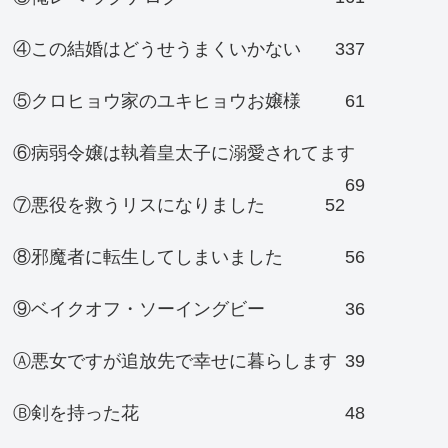
④この結婚はどうせうまくいかない
337
⑤クロヒョウ家のユキヒョウお嬢様
61
⑥病弱令嬢は執着皇太子に溺愛されてます
69
⑦悪役を救うリスになりました
52
⑧邪魔者に転生してしまいました
56
⑨ベイクオフ・ソーイングビー
36
Ⓐ悪女ですが追放先で幸せに暮らします
39
Ⓑ剣を持った花
48