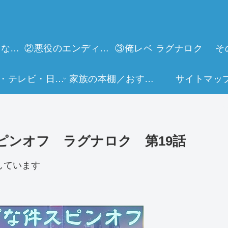
①今世は当主になります
②悪役のエンディングは死のみ
③俺レベ ラグナロク
そ
映画・テレビ・日常生活
家族の本棚／おすすめミュージアム
サイトマッ
ピンオフ ラグナロク 第19話
しています