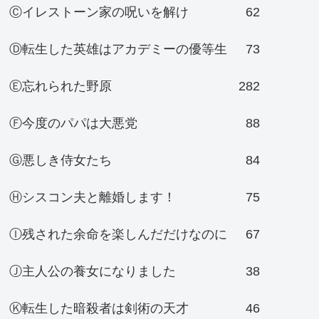
Ⓒイレストーン家の呪いを解け
62
Ⓓ転生した英雄はアカデミーの優等生
73
Ⓔ忘れられた野原
282
Ⓕ今度のパパは大悪党
88
Ⓖ悪しき侍女たち
84
Ⓗシスコン夫と離婚します！
75
Ⓘ残された余命を楽しんだだけなのに
67
Ⓙ主人公の養女になりました
38
Ⓚ転生した暗殺者は剣術の天才
46