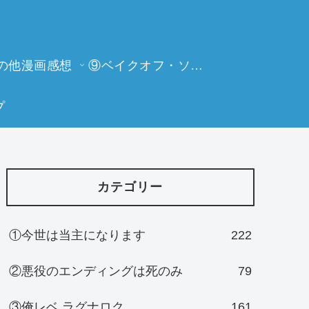
の他漫画感想
⑨ベイクオフ・ソーイングビー
プ
カテゴリー
①今世は当主になります
222
②悪役のエンディングは死のみ
79
③俺レベ ラグナロク
161