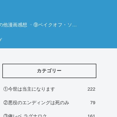
の他漫画感想
⑨ベイクオフ・ソーイングビー
プ
カテゴリー
①今世は当主になります
222
②悪役のエンディングは死のみ
79
③俺レベ ラグナロク
161