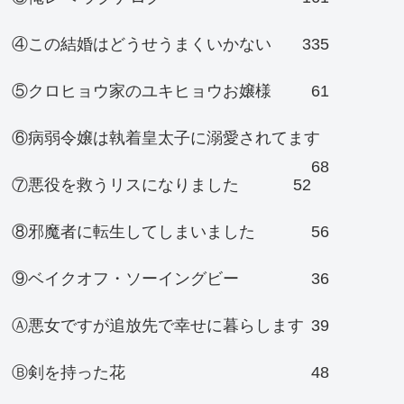
④この結婚はどうせうまくいかない
335
⑤クロヒョウ家のユキヒョウお嬢様
61
⑥病弱令嬢は執着皇太子に溺愛されてます
68
⑦悪役を救うリスになりました
52
⑧邪魔者に転生してしまいました
56
⑨ベイクオフ・ソーイングビー
36
Ⓐ悪女ですが追放先で幸せに暮らします
39
Ⓑ剣を持った花
48