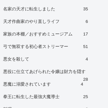
名家の天才に転生しました
35
天才作曲家のやり直しライフ
6
家族の本棚／おすすめミュージアム
17
弓で無双する初心者ストリーマー
51
悪女を殺して
4
悪役に仕立てあげられた令嬢は財力を隠す
28
悪魔に溺愛されています
4
拳王に転生した最強大魔導士
25