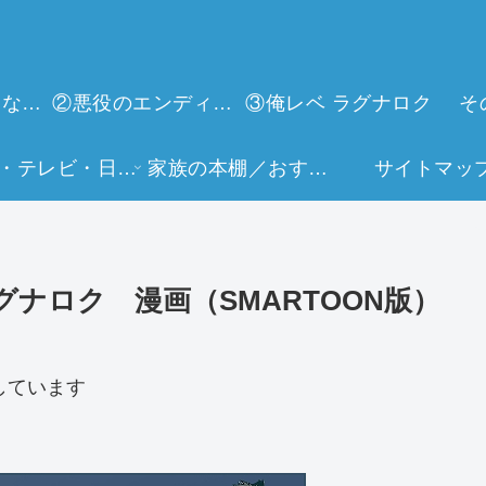
①今世は当主になります
②悪役のエンディングは死のみ
③俺レベ ラグナロク
そ
映画・テレビ・日常生活
家族の本棚／おすすめミュージアム
サイトマッ
ナロク 漫画（SMARTOON版）
しています