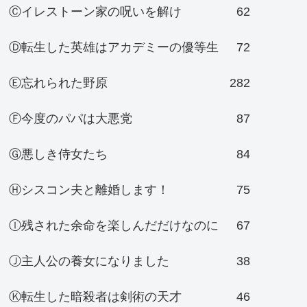
Ⓒイレストーン家の呪いを解け
62
Ⓓ転生した英雄はアカデミーの優等生
72
Ⓔ忘れられた野原
282
Ⓕ今度のパパは大悪党
87
Ⓖ悪しき侍女たち
84
Ⓗシスコン夫と離婚します！
75
Ⓘ残された余命を楽しんだだけなのに
67
Ⓙ主人公の養女になりました
38
Ⓚ転生した暗殺者は剣術の天才
46