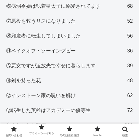
⑥病弱令嬢は執着皇太子に溺愛されてます
68
⑦悪役を救うリスになりました
52
⑧邪魔者に転生してしまいました
56
⑨ベイクオフ・ソーイングビー
36
Ⓐ悪女ですが追放先で幸せに暮らします
39
Ⓑ剣を持った花
48
Ⓒイレストーン家の呪いを解け
62
Ⓓ転生した英雄はアカデミーの優等生
72
Ⓔ忘れられた野原
282
プライバシーポリシ
お問い合わせ
その他漫画感想
Profile
検索
ー