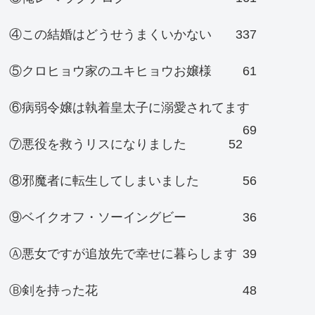
④この結婚はどうせうまくいかない
337
⑤クロヒョウ家のユキヒョウお嬢様
61
⑥病弱令嬢は執着皇太子に溺愛されてます
69
⑦悪役を救うリスになりました
52
⑧邪魔者に転生してしまいました
56
⑨ベイクオフ・ソーイングビー
36
Ⓐ悪女ですが追放先で幸せに暮らします
39
Ⓑ剣を持った花
48