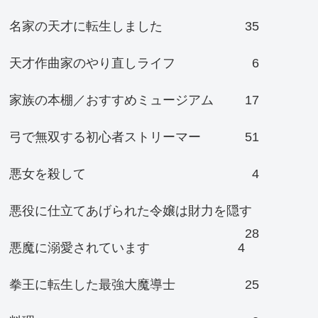
名家の天才に転生しました
35
天才作曲家のやり直しライフ
6
家族の本棚／おすすめミュージアム
17
弓で無双する初心者ストリーマー
51
悪女を殺して
4
悪役に仕立てあげられた令嬢は財力を隠す
28
悪魔に溺愛されています
4
拳王に転生した最強大魔導士
25