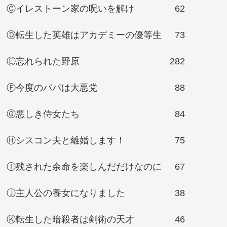
Ⓒイレストーン家の呪いを解け
62
Ⓓ転生した英雄はアカデミーの優等生
73
Ⓔ忘れられた野原
282
Ⓕ今度のパパは大悪党
88
Ⓖ悪しき侍女たち
84
Ⓗシスコン夫と離婚します！
75
Ⓘ残された余命を楽しんだだけなのに
67
Ⓙ主人公の養女になりました
38
Ⓚ転生した暗殺者は剣術の天才
46