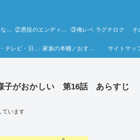
①今世は当主になります
②悪役のエンディングは死のみ
③俺レベ ラグナロク
そ
映画・テレビ・日常生活
家族の本棚／おすすめミュージアム
サイトマッ
様子がおかしい 第16話 あらすじ
しています