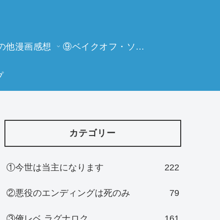
の他漫画感想
⑨ベイクオフ・ソーイングビー
プ
カテゴリー
①今世は当主になります
222
②悪役のエンディングは死のみ
79
③俺レベ ラグナロク
161