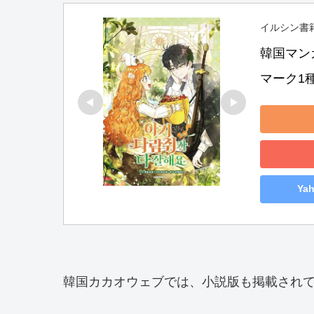
イルシン書
韓国マン
マーク1種挿入
Ya
韓国カカオウェブでは、小説版も掲載され