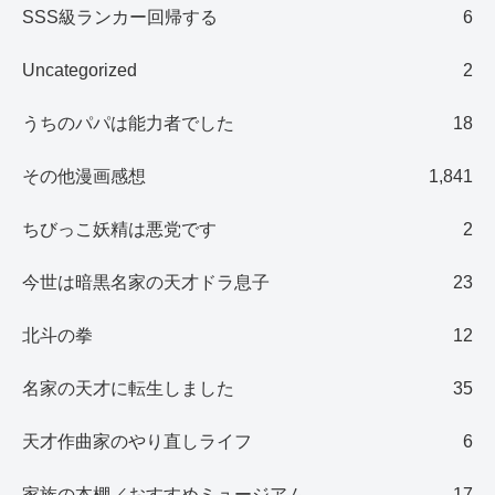
SSS級ランカー回帰する
6
Uncategorized
2
うちのパパは能力者でした
18
その他漫画感想
1,841
ちびっこ妖精は悪党です
2
今世は暗黒名家の天才ドラ息子
23
北斗の拳
12
名家の天才に転生しました
35
天才作曲家のやり直しライフ
6
家族の本棚／おすすめミュージアム
17