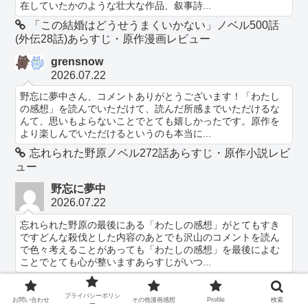
在していたかのような壮大な作品、叙事詩...
「この結婚はどうせうまくいかない」ノベル500話
(外伝28話)あらすじ・原作漫画レビュー
grensnow
2026.07.22
野忘に夢中さん、コメントありがとうございます！「わたし
の感想」を読んでいただけて、読んだ所感までいただけるな
んて、思いもよらないことでとても嬉しかったです。原作を
より楽しんでいただけるというのも本当に...
忘れられた野原ノベル272話あらすじ・原作小説レビ
ュー
野忘に夢中
2026.07.22
忘れられた野原の最後にある「わたしの感想」がとてもすき
ですどんな殺伐とした内容のあとでも沢山のコメントを読ん
で色々考えることがあっても「わたしの感想」を最後によむ
ことでとても心が整いますあらすじがいつ...
忘れられた野原ノベル272話あらすじ・原作小説レビ
ュー
プライバシーポリシ
お問い合わせ
その他漫画感想
Profile
検索
ー