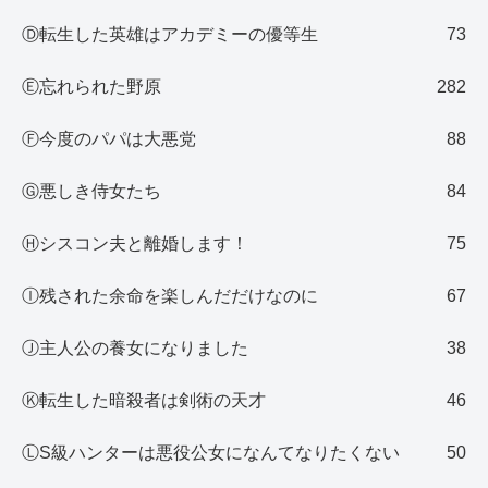
Ⓓ転生した英雄はアカデミーの優等生
73
Ⓔ忘れられた野原
282
Ⓕ今度のパパは大悪党
88
Ⓖ悪しき侍女たち
84
Ⓗシスコン夫と離婚します！
75
Ⓘ残された余命を楽しんだだけなのに
67
Ⓙ主人公の養女になりました
38
Ⓚ転生した暗殺者は剣術の天才
46
ⓁS級ハンターは悪役公女になんてなりたくない
50