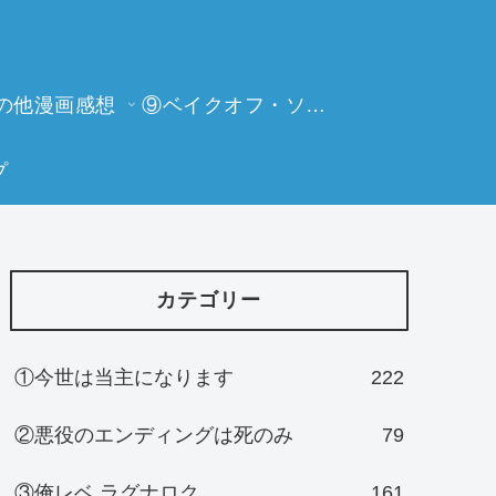
の他漫画感想
⑨ベイクオフ・ソーイングビー
プ
カテゴリー
①今世は当主になります
222
②悪役のエンディングは死のみ
79
③俺レベ ラグナロク
161