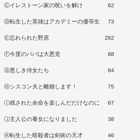
Ⓒイレストーン家の呪いを解け
62
Ⓓ転生した英雄はアカデミーの優等生
73
Ⓔ忘れられた野原
282
Ⓕ今度のパパは大悪党
88
Ⓖ悪しき侍女たち
84
Ⓗシスコン夫と離婚します！
75
Ⓘ残された余命を楽しんだだけなのに
67
Ⓙ主人公の養女になりました
38
Ⓚ転生した暗殺者は剣術の天才
46