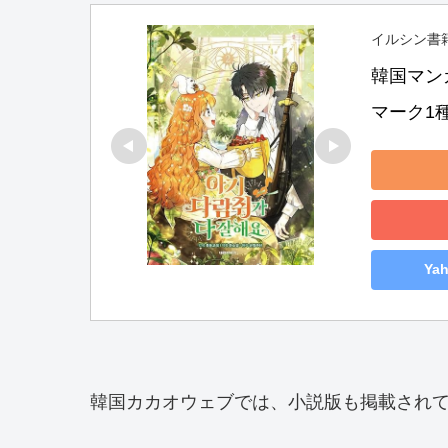
イルシン書
韓国マン
マーク1種挿入
Ya
韓国カカオウェブでは、小説版も掲載され