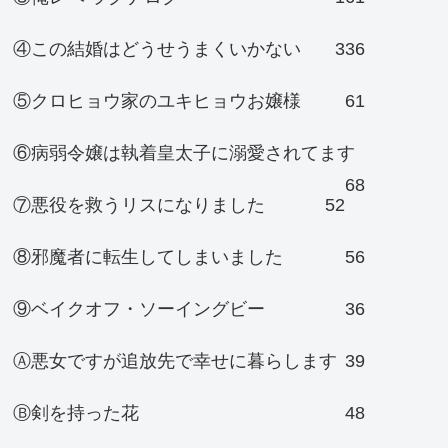
④この結婚はどうせうまくいかない
336
⑤クロヒョウ家のユキヒョウお嬢様
61
⑥病弱令嬢は執着皇太子に溺愛されてます
68
⑦悪役を救うリスになりました
52
⑧邪魔者に転生してしまいました
56
⑨ベイクオフ・ソーイングビー
36
Ⓐ悪女ですが追放先で幸せに暮らします
39
Ⓑ剣を持った花
48