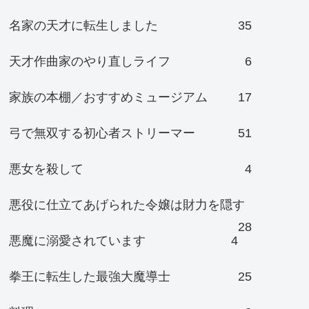
名家の天才に転生しました
35
天才作曲家のやり直しライフ
6
家族の本棚／おすすめミュージアム
17
弓で無双する初心者ストリーマー
51
悪女を殺して
4
悪役に仕立てあげられた令嬢は財力を隠す
28
悪魔に溺愛されています
4
拳王に転生した最強大魔導士
25