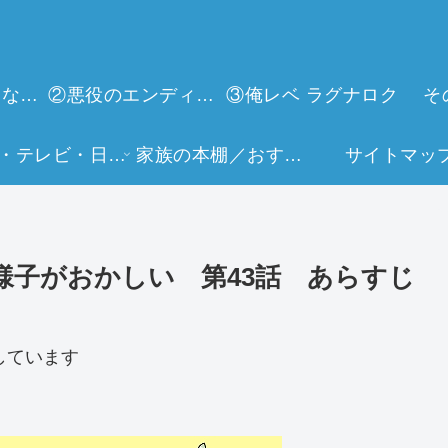
①今世は当主になります
②悪役のエンディングは死のみ
③俺レベ ラグナロク
そ
映画・テレビ・日常生活
家族の本棚／おすすめミュージアム
サイトマッ
様子がおかしい 第43話 あらすじ
しています