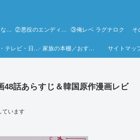
①今世は当主になります
②悪役のエンディングは死のみ
③俺レベ ラグナロク
そ
映画・テレビ・日常生活
家族の本棚／おすすめミュージアム
サイトマッ
画48話あらすじ＆韓国原作漫画レビ
しています