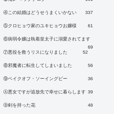
④この結婚はどうせうまくいかない
337
⑤クロヒョウ家のユキヒョウお嬢様
61
⑥病弱令嬢は執着皇太子に溺愛されてます
69
⑦悪役を救うリスになりました
52
⑧邪魔者に転生してしまいました
56
⑨ベイクオフ・ソーイングビー
36
Ⓐ悪女ですが追放先で幸せに暮らします
39
Ⓑ剣を持った花
48