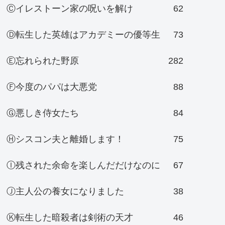
Ⓒイレストーン家の呪いを解け
62
Ⓓ転生した英雄はアカデミーの優等生
73
Ⓔ忘れられた野原
282
Ⓕ今度のパパは大悪党
88
Ⓖ悪しき侍女たち
84
Ⓗシスコン夫と離婚します！
75
Ⓘ残された余命を楽しんだだけなのに
67
Ⓙ主人公の養女になりました
38
Ⓚ転生した暗殺者は剣術の天才
46