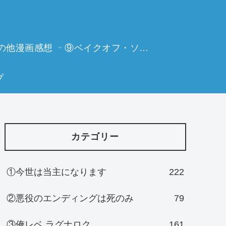
の他漫画感想
⑨ベイクオフ・ソーイングビー
プ
カテゴリー
①今世は当主になります
222
②悪役のエンディングは死のみ
79
③俺レベ ラグナロク
161