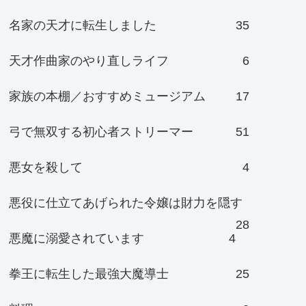
名家の天才に転生しました
35
天才作曲家のやり直しライフ
6
家族の本棚／おすすめミュージアム
17
弓で無双する初心者ストリーマー
51
悪女を殺して
4
悪役に仕立てあげられた令嬢は財力を隠す
28
悪魔に溺愛されています
4
拳王に転生した最強大魔導士
25