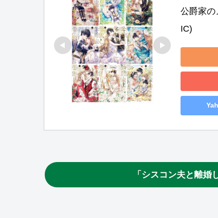
公爵家のメ
IC)
Ya
「シスコン夫と離婚