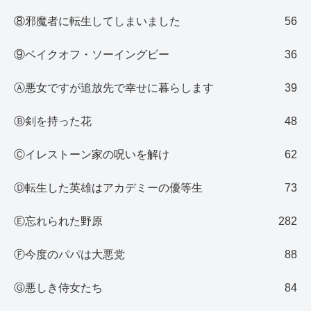
⑧邪魔者に転生してしまいました
56
⑨ベイクオフ・ソーイングビー
36
Ⓐ悪女ですが追放先で幸せに暮らします
39
Ⓑ剣を持った花
48
Ⓒイレストーン家の呪いを解け
62
Ⓓ転生した英雄はアカデミーの優等生
73
Ⓔ忘れられた野原
282
Ⓕ今度のパパは大悪党
88
Ⓖ悪しき侍女たち
84