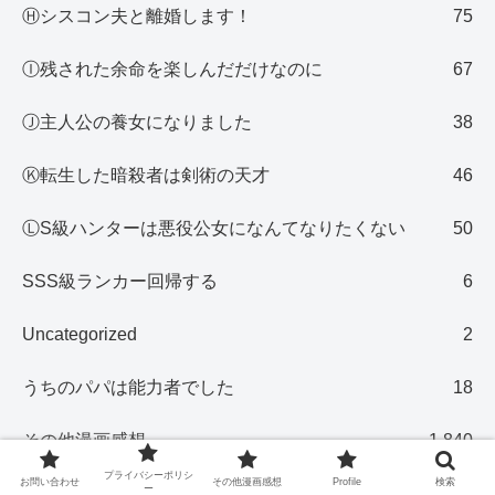
Ⓗシスコン夫と離婚します！
75
Ⓘ残された余命を楽しんだだけなのに
67
Ⓙ主人公の養女になりました
38
Ⓚ転生した暗殺者は剣術の天才
46
ⓁS級ハンターは悪役公女になんてなりたくない
50
SSS級ランカー回帰する
6
Uncategorized
2
うちのパパは能力者でした
18
その他漫画感想
1,840
プライバシーポリシ
お問い合わせ
その他漫画感想
Profile
検索
ー
ちびっこ妖精は悪党です
2