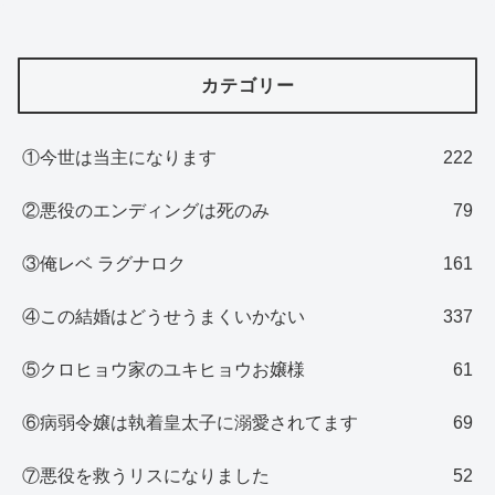
カテゴリー
①今世は当主になります
222
②悪役のエンディングは死のみ
79
③俺レベ ラグナロク
161
④この結婚はどうせうまくいかない
337
⑤クロヒョウ家のユキヒョウお嬢様
61
⑥病弱令嬢は執着皇太子に溺愛されてます
69
⑦悪役を救うリスになりました
52