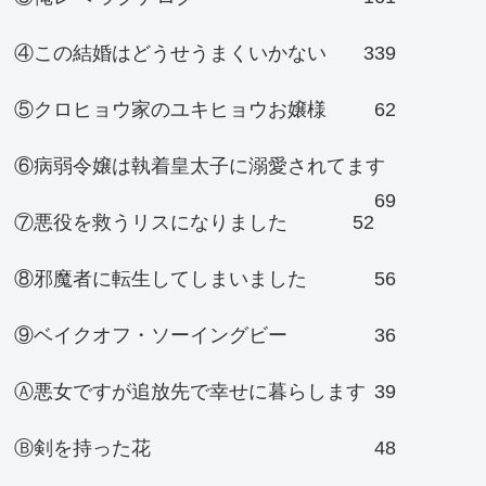
④この結婚はどうせうまくいかない
339
⑤クロヒョウ家のユキヒョウお嬢様
62
⑥病弱令嬢は執着皇太子に溺愛されてます
69
⑦悪役を救うリスになりました
52
⑧邪魔者に転生してしまいました
56
⑨ベイクオフ・ソーイングビー
36
Ⓐ悪女ですが追放先で幸せに暮らします
39
Ⓑ剣を持った花
48