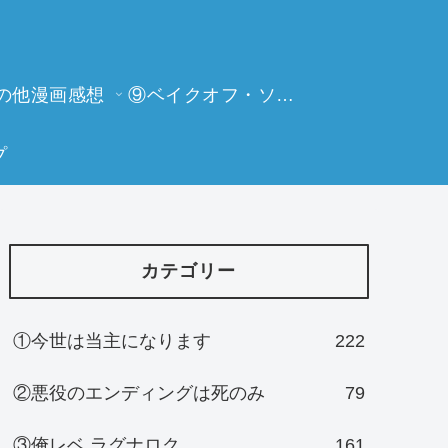
の他漫画感想
⑨ベイクオフ・ソーイングビー
プ
カテゴリー
①今世は当主になります
222
②悪役のエンディングは死のみ
79
③俺レベ ラグナロク
161