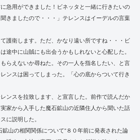
方に急用ができました！ビネッタと一緒に行きたいの
と聞きましたので・・・」テレンスはイーデルの言葉
って護衛します。ただ、かなり遠い所ですね・・・ビ
スは途中に山賊にも出会うかもしれないと心配した。
てもらえないか尋ねた。その一人を指名したい、と言
テレンスは困ってしまった。「心の底からついて行き
テレンスを拉致します、と宣言した。前作で読んだか
は実家から入手した魔石鉱山の近隣住人から聞いた話
ンスに説明した。
石鉱山の相関関係について”８０年前に発表された論