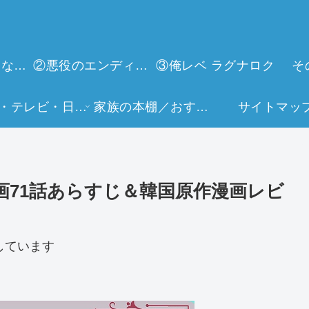
①今世は当主になります
②悪役のエンディングは死のみ
③俺レベ ラグナロク
そ
映画・テレビ・日常生活
家族の本棚／おすすめミュージアム
サイトマッ
画71話あらすじ＆韓国原作漫画レビ
しています