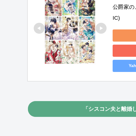
公爵家のメ
IC)
Ya
「シスコン夫と離婚