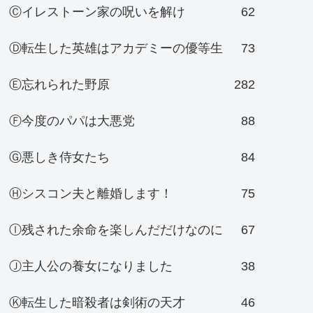
Ⓒイレストーン家の呪いを解け
62
Ⓓ転生した英雄はアカデミーの優等生
73
Ⓔ忘れられた野原
282
Ⓕ今度のパパは大悪党
88
Ⓖ悪しき侍女たち
84
Ⓗシスコン夫と離婚します！
75
Ⓘ残された余命を楽しんだだけなのに
67
Ⓙ主人公の養女になりました
38
Ⓚ転生した暗殺者は剣術の天才
46