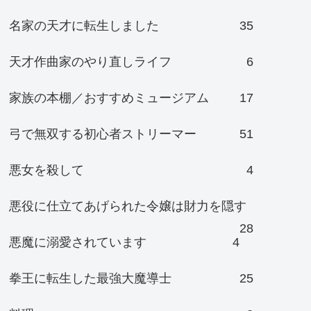
名家の天才に転生しました
35
天才作曲家のやり直しライフ
6
家族の本棚／おすすめミュージアム
17
弓で無双する初心者ストリーマー
51
悪女を殺して
4
悪役に仕立てあげられた令嬢は財力を隠す
28
悪魔に溺愛されています
4
拳王に転生した最強大魔導士
25