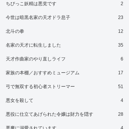
ちびっこ妖精は悪党です
2
今世は暗黒名家の天才ドラ息子
23
北斗の拳
12
名家の天才に転生しました
35
天才作曲家のやり直しライフ
6
家族の本棚／おすすめミュージアム
17
弓で無双する初心者ストリーマー
51
悪女を殺して
4
悪役に仕立てあげられた令嬢は財力を隠す
28
悪魔に溺愛されています
4