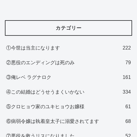
カテゴリー
①今世は当主になります
222
②悪役のエンディングは死のみ
79
③俺レベ ラグナロク
161
④この結婚はどうせうまくいかない
334
⑤クロヒョウ家のユキヒョウお嬢様
61
⑥病弱令嬢は執着皇太子に溺愛されてます
68
⑦悪役を救うリスになりました
52