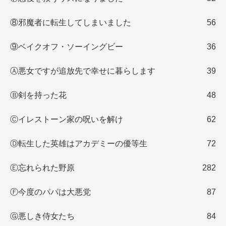
⑧邪魔者に転生してしまいました
56
⑨ベイクオフ・ソーイングビー
36
Ⓐ悪女ですが追放先で幸せに暮らします
39
Ⓑ剣を持った花
48
Ⓒイレストーン家の呪いを解け
62
Ⓓ転生した英雄はアカデミーの優等生
72
Ⓔ忘れられた野原
282
Ⓕ今度のパパは大悪党
87
Ⓖ悪しき侍女たち
84