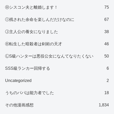
Ⓗシスコン夫と離婚します！
75
Ⓘ残された余命を楽しんだだけなのに
67
Ⓙ主人公の養女になりました
38
Ⓚ転生した暗殺者は剣術の天才
46
ⓁS級ハンターは悪役公女になんてなりたくない
50
SSS級ランカー回帰する
6
Uncategorized
2
うちのパパは能力者でした
18
その他漫画感想
1,834