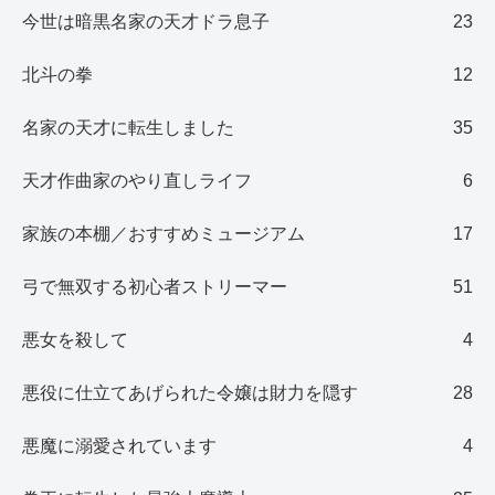
今世は暗黒名家の天才ドラ息子
23
北斗の拳
12
名家の天才に転生しました
35
天才作曲家のやり直しライフ
6
家族の本棚／おすすめミュージアム
17
弓で無双する初心者ストリーマー
51
悪女を殺して
4
悪役に仕立てあげられた令嬢は財力を隠す
28
悪魔に溺愛されています
4