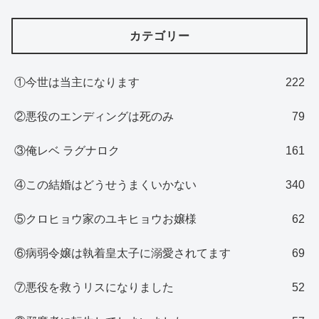
カテゴリー
①今世は当主になります
222
②悪役のエンディングは死のみ
79
③俺レベ ラグナロク
161
④この結婚はどうせうまくいかない
340
⑤クロヒョウ家のユキヒョウお嬢様
62
⑥病弱令嬢は執着皇太子に溺愛されてます
69
⑦悪役を救うリスになりました
52