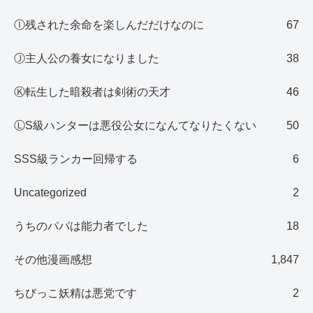
Ⓘ残された余命を楽しんだだけなのに
67
Ⓙ主人公の養女になりました
38
Ⓚ転生した暗殺者は剣術の天才
46
ⓁS級ハンターは悪役公女になんてなりたくない
50
SSS級ランカー回帰する
6
Uncategorized
2
うちのパパは能力者でした
18
その他漫画感想
1,847
ちびっこ妖精は悪党です
2