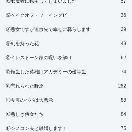
⑧邪魔者に転生してしまいました
57
⑨ベイクオフ・ソーイングビー
36
Ⓐ悪女ですが追放先で幸せに暮らします
39
Ⓑ剣を持った花
48
Ⓒイレストーン家の呪いを解け
62
Ⓓ転生した英雄はアカデミーの優等生
74
Ⓔ忘れられた野原
282
Ⓕ今度のパパは大悪党
88
Ⓖ悪しき侍女たち
84
Ⓗシスコン夫と離婚します！
75