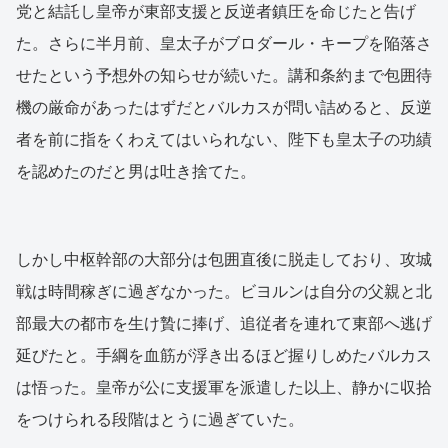
党と結託し皇帝が東部支援と反逆者鎮圧を命じたと告げ
た。さらに半月前、皇太子がブロダール・キープを陥落さ
せたという予想外の知らせが続いた。講和条約まで包囲待
機の厳命があったはずだとバルカスが問い詰めると、反逆
者を前に指をくわえてはいられない、陛下も皇太子の功績
を認めたのだと男は吐き捨てた。
しかし中枢幹部の大部分は包囲直後に脱走しており、攻城
戦は時間稼ぎに過ぎなかった。ビヨルンは自分の父親と北
部最大の都市を生け贄に捧げ、追従者を連れて東部へ逃げ
延びたと。手綱を血筋が浮き出るほど握りしめたバルカス
は悟った。皇帝が公に支援軍を派遣した以上、静かに収拾
をつけられる段階はとうに過ぎていた。