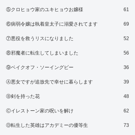
⑤クロヒョウ家のユキヒョウお嬢様
61
⑥病弱令嬢は執着皇太子に溺愛されてます
69
⑦悪役を救うリスになりました
52
⑧邪魔者に転生してしまいました
56
⑨ベイクオフ・ソーイングビー
36
Ⓐ悪女ですが追放先で幸せに暮らします
39
Ⓑ剣を持った花
48
Ⓒイレストーン家の呪いを解け
62
Ⓓ転生した英雄はアカデミーの優等生
73