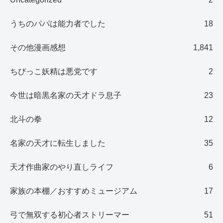
うちのパパは能力者でした
18
その他漫画感想
1,841
ちびっこ妖精は悪党です
2
今世は暗黒名家の天才ドラ息子
23
北斗の拳
12
名家の天才に転生しました
35
天才作曲家のやり直しライフ
6
家族の本棚／おすすめミュージアム
17
弓で無双する初心者ストリーマー
51