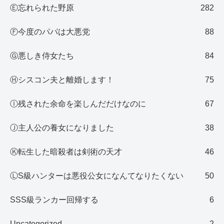
Ⓔ忘れられた野原
282
Ⓕ今度のパパは大悪党
88
Ⓖ悪しき侍女たち
84
Ⓗシスコン夫と離婚します！
75
Ⓘ残された余命を楽しんだだけなのに
67
Ⓙ主人公の養女になりました
38
Ⓚ転生した暗殺者は剣術の天才
46
ⓁS級ハンターは悪役公女になんてなりたくない
50
SSS級ランカー回帰する
6
Uncategorized
2