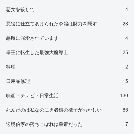
悪女を殺して
4
悪役に仕立てあげられた令嬢は財力を隠す
28
悪魔に溺愛されています
4
拳王に転生した最強大魔導士
25
料理
2
日用品修理
5
映画・テレビ・日常生活
130
死んだのは私なのに勇者様の様子がおかしい
86
辺境伯家の落ちこぼれは皇帝だった
7