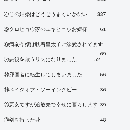
④この結婚はどうせうまくいかない
337
⑤クロヒョウ家のユキヒョウお嬢様
61
⑥病弱令嬢は執着皇太子に溺愛されてます
69
⑦悪役を救うリスになりました
52
⑧邪魔者に転生してしまいました
56
⑨ベイクオフ・ソーイングビー
36
Ⓐ悪女ですが追放先で幸せに暮らします
39
Ⓑ剣を持った花
48