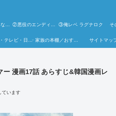
①今世は当主になります
②悪役のエンディングは死のみ
③俺レベ ラグナロク
そ
映画・テレビ・日常生活
家族の本棚／おすすめミュージアム
サイトマッ
ー 漫画17話 あらすじ&韓国漫画レ
しています