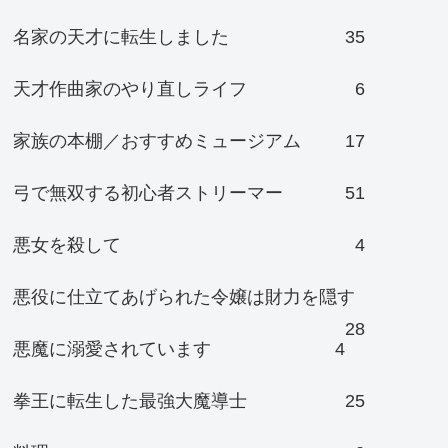
名家の天才に転生しました
35
天才作曲家のやり直しライフ
6
家族の本棚／おすすめミュージアム
17
弓で無双する初心者ストリーマー
51
悪女を殺して
4
悪役に仕立てあげられた令嬢は財力を隠す
28
悪魔に溺愛されています
4
拳王に転生した最強大魔導士
25