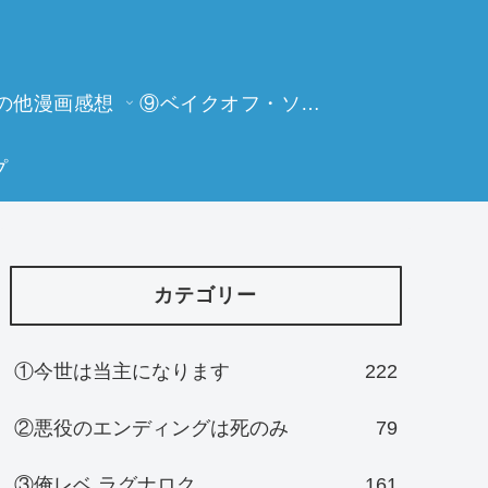
の他漫画感想
⑨ベイクオフ・ソーイングビー
プ
カテゴリー
①今世は当主になります
222
②悪役のエンディングは死のみ
79
③俺レベ ラグナロク
161