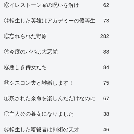
Ⓒイレストーン家の呪いを解け
62
Ⓓ転生した英雄はアカデミーの優等生
73
Ⓔ忘れられた野原
282
Ⓕ今度のパパは大悪党
88
Ⓖ悪しき侍女たち
84
Ⓗシスコン夫と離婚します！
75
Ⓘ残された余命を楽しんだだけなのに
67
Ⓙ主人公の養女になりました
38
Ⓚ転生した暗殺者は剣術の天才
46