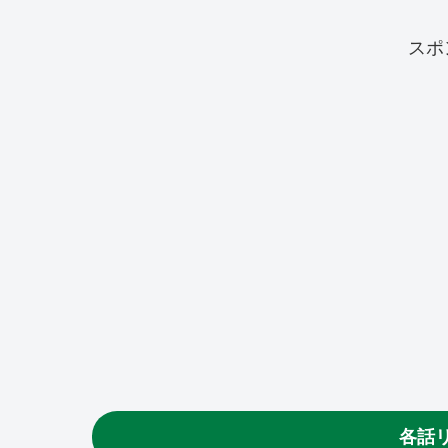
スポ
各話